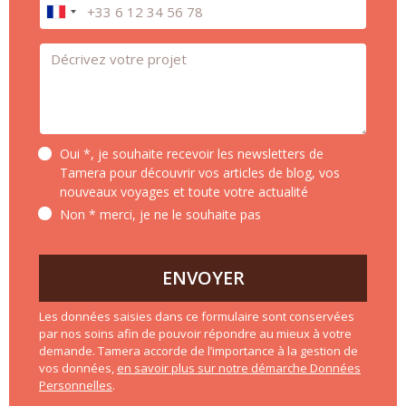
Téléphone
Message *
Oui *, je souhaite recevoir les newsletters de
Tamera pour découvrir vos articles de blog, vos
nouveaux voyages et toute votre actualité
Non * merci, je ne le souhaite pas
ENVOYER
Les données saisies dans ce formulaire sont conservées
par nos soins afin de pouvoir répondre au mieux à votre
demande. Tamera accorde de l’importance à la gestion de
vos données,
en savoir plus sur notre démarche Données
Personnelles
.