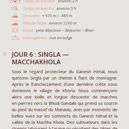
environ 2 h
environ 5 h
+ 570 m / - 485 m
environ 2200 m
Repas :
petit-déjeuner – déjeuner – dîner
Hébergement :
nuit en lodge
JOUR 6 : SINGLA —
MACCHAKHOLA
Sous le regard protecteur du Ganesh Himal, nous
quittons Singla par un chemin à flanc de montagne.
Après le franchissement d’une dernière crête nous
dominons le village de Khorla. Nous commençons
alors une belle et longue descente de marches
en pierres vers la Bhudi Gandaki qui prend sa source
au pied du massif du Manaslu, avec par moments de
belles vues sur les sommets du Ganesh Himal et la
vallée de la Machha Khola. Des cultivateurs dans les
champs labourent à l’araire ou récoltent des têtes de