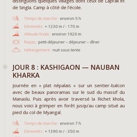
distinguons quelques villages dont ceux de Laprak et
de Singla. Camp à côté de l’école.
environ 5 h
+ 1230 m / - 170 m
environ 1920 m
Repas :
petit-déjeuner – déjeuner – dîner
Hébergement :
nuit sous tente
JOUR 8 : KASHIGAON — NAUBAN
KHARKA
Journée en « plat népalais » sur un sentier-balcon
avec de beaux panoramas sur le sud du massif du
Manaslu. Puis après avoir traversé la Richet khola,
nous voici à grimper en forêt jusqu’au camp situé au
pied du col de Myangal.
environ 7 h
+ 1390 m / - 350 m