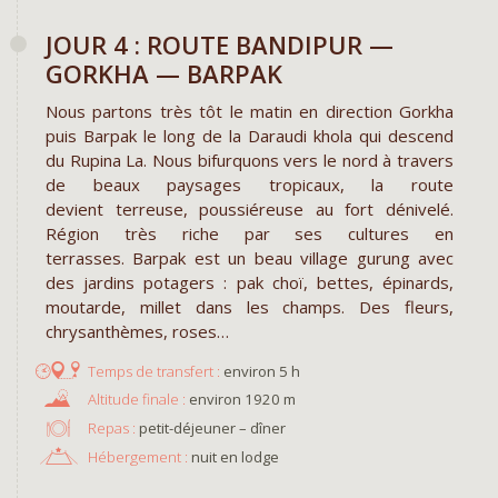
JOUR 4 : ROUTE BANDIPUR —
GORKHA — BARPAK
Nous partons très tôt le matin en direction Gorkha
puis Barpak le long de la Daraudi khola qui descend
du Rupina La. Nous bifurquons vers le nord à travers
de beaux paysages tropicaux, la route
devient terreuse, poussiéreuse au fort dénivelé.
Région très riche par ses cultures en
terrasses. Barpak est un beau village gurung avec
des jardins potagers : pak choï, bettes, épinards,
moutarde, millet dans les champs. Des fleurs,
chrysanthèmes, roses…
environ 5 h
environ 1920 m
Repas :
petit-déjeuner – dîner
Hébergement :
nuit en lodge