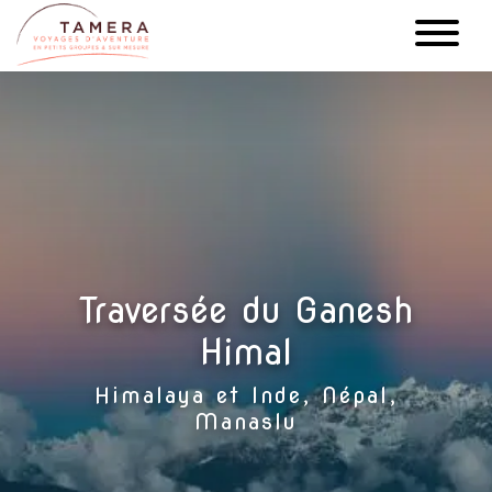
Aller
au
contenu
principal
Traversée du Ganesh
Himal
Himalaya et Inde, Népal,
Manaslu