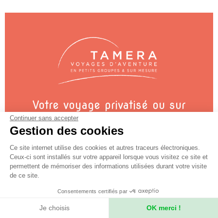
Votre voyage privatisé ou sur
mesure ?
Continuer sans accepter
Gestion des cookies
Des informations sur votre voyage ?
Contactez nos conseillers
Ce site internet utilise des cookies et autres traceurs électroniques.
Ceux-ci sont installés sur votre appareil lorsque vous visitez ce site et
permettent de mémoriser des informations utilisées durant votre visite
de ce site.
+33 (0)4 78 37 88 88
Consentements certifiés par
contact@secret-planet.com
Je choisis
OK merci !