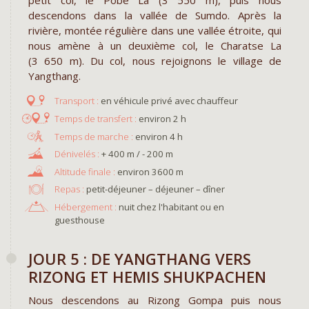
petit col, le Pobe La (3 550 m), puis nous
descendons dans la vallée de Sumdo. Après la
rivière, montée régulière dans une vallée étroite, qui
nous amène à un deuxième col, le Charatse La
(3 650 m). Du col, nous rejoignons le village de
Yangthang.
en véhicule privé avec chauffeur
environ 2 h
environ 4 h
+ 400 m / - 200 m
environ 3600 m
Repas :
petit-déjeuner – déjeuner – dîner
Hébergement :
nuit chez l'habitant ou en
guesthouse
JOUR 5 : DE YANGTHANG VERS
RIZONG ET HEMIS SHUKPACHEN
Nous descendons au Rizong Gompa puis nous