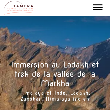
Aller
au
contenu
principal
Immersion au Ladakh et
trek de la vallée de la
Markha
Himalaya et Inde, Ladakh,
Zanskar, Himalaya indien