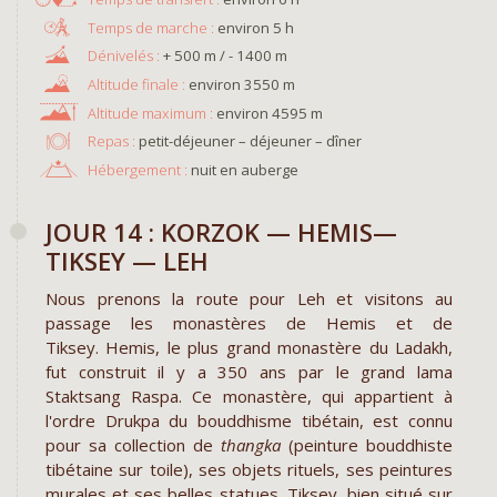
environ 5 h
+ 500 m / - 1400 m
environ 3550 m
environ 4595 m
Repas :
petit-déjeuner – déjeuner – dîner
Hébergement :
nuit en auberge
JOUR 14 : KORZOK — HEMIS—
TIKSEY — LEH
Nous prenons la route pour Leh et visitons au
passage les monastères de Hemis et de
Tiksey. Hemis, le plus grand monastère du Ladakh,
fut construit il y a 350 ans par le grand lama
Staktsang Raspa. Ce monastère, qui appartient à
l'ordre Drukpa du bouddhisme tibétain, est connu
pour sa collection de
thangka
(peinture bouddhiste
tibétaine sur toile), ses objets rituels, ses peintures
murales et ses belles statues. Tiksey, bien situé sur