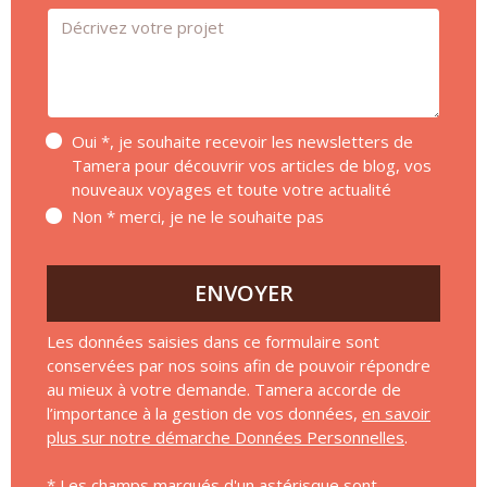
Message *
Oui *, je souhaite recevoir les newsletters de
Tamera pour découvrir vos articles de blog, vos
nouveaux voyages et toute votre actualité
Non * merci, je ne le souhaite pas
ENVOYER
Les données saisies dans ce formulaire sont
conservées par nos soins afin de pouvoir répondre
au mieux à votre demande. Tamera accorde de
l’importance à la gestion de vos données,
en savoir
plus sur notre démarche Données Personnelles
.
* Les champs marqués d'un astérisque sont