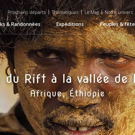
Menu
Prochains départs
Thématiques
Le Mag
Notre univers
top
ks & Randonnées
Expéditions
Peuples & fête
 du Rift à la vallée de
Afrique, Éthiopie