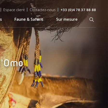
Espace client
Contactez-nous
+33 (0)4 78 37 88 88
s
Faune & Safaris
Sur mesure
Recherch
 l'Omo