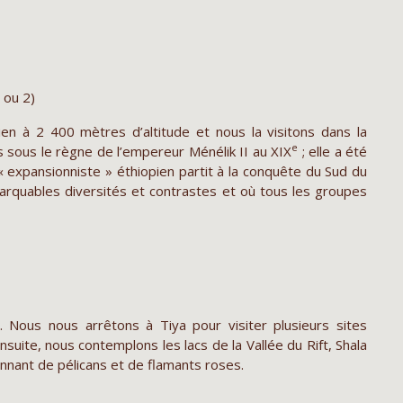
1 ou 2)
pien à 2 400 mètres d’altitude et nous la visitons dans la
e
s sous le règne de l’empereur Ménélik II au XIX
; elle a été
 expansionniste » éthiopien partit à la conquête du Sud du
marquables diversités et contrastes et où tous les groupes
t. Nous nous arrêtons à Tiya pour visiter plusieurs sites
suite, nous contemplons les lacs de la Vallée du Rift, Shala
nnant de pélicans et de flamants roses.