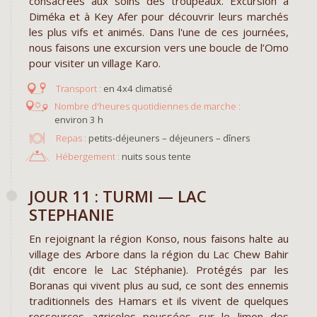
consacrées aux soins des troupeaux. Excursion à
Diméka et à Key Afer pour découvrir leurs marchés
les plus vifs et animés. Dans l'une de ces journées,
nous faisons une excursion vers une boucle de l’Omo
pour visiter un village Karo.
en 4x4 climatisé
environ 3 h
Repas :
petits-déjeuners – déjeuners – dîners
Hébergement :
nuits sous tente
JOUR 11 : TURMI — LAC
STEPHANIE
En rejoignant la région Konso, nous faisons halte au
village des Arbore dans la région du Lac Chew Bahir
(dit encore le Lac Stéphanie). Protégés par les
Boranas qui vivent plus au sud, ce sont des ennemis
traditionnels des Hamars et ils vivent de quelques
ressources agricoles poussées sur le limon des