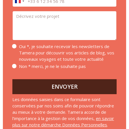
Message *
Oui *, je souhaite recevoir les newsletters de
Tamera pour découvrir vos articles de blog, vos
nouveaux voyages et toute votre actualité
Non * merci, je ne le souhaite pas
ENVOYER
Les données saisies dans ce formulaire sont
conservées par nos soins afin de pouvoir répondre
au mieux à votre demande. Tamera accorde de
l’importance à la gestion de vos données,
en savoir
plus sur notre démarche Données Personnelles
.