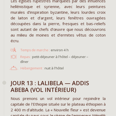
Les églises rupestres marquées par des influences
hellénistique et syrienne, avec leurs peintures
murales d’inspiration byzantine, leurs lourdes croix
de laiton et d’argent, leurs fenêtres ouvragées
découpées dans la pierre, fresques et bas-reliefs
sont autant de chefs d’œuvre que nous découvrons
au milieu de moines et d’ermites vêtus de coton
écru.
environ 4 h
Repas :
petit-déjeuner à l'hôtel – déjeuner –
dîner
Hébergement :
nuit à l'hôtel
JOUR 13 : LALIBELA — ADDIS
ABEBA (VOL INTÉRIEUR)
Nous prenons un vol intérieur pour rejoindre la
capitale de l’Ethiopie située sur le plateau éthiopien à
2 400 m d’altitude. La « Nouvelle fleur » est devenue
capitale du pays sous le règne de l’empereur Ménélik