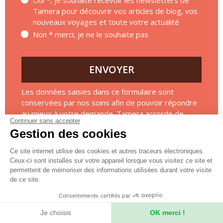
Oui *, je souhaite recevoir les newsletters de
Tamera pour découvrir vos articles de blog, vos
nouveaux voyages et toute votre actualité
Non * merci, je ne le souhaite pas
ENVOYER
Les données saisies dans ce formulaire sont
conservées par nos soins afin de pouvoir répondre
au mieux à votre demande. Tamera accorde de
Continuer sans accepter
l’importance à la gestion de vos données,
en savoir
Gestion des cookies
plus sur notre démarche Données Personnelles
.
Ce site internet utilise des cookies et autres traceurs électroniques.
* Les champs marqués d'un astérisque sont
Ceux-ci sont installés sur votre appareil lorsque vous visitez ce site et
obligatoires
permettent de mémoriser des informations utilisées durant votre visite
de ce site.
Consentements certifiés par
Je choisis
OK merci !