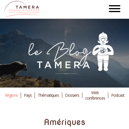
Aller
au
contenu
principal
Web
Régions
Pays
Thématiques
Dossiers
Podcast
conférences
Amériques