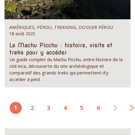
AMÉRIQUES, PÉROU, TREKKING, DOSSIER PÉROU
18 août 2025
Le Machu Picchu : histoire, visite et
treks pour y accéder
Un guide complet du Machu Picchu, entre histoire de la
cité inca, découverte du site archéologique et
comparatif des grands treks qui permettent d'y
accéder à pied.
Page
1
Page
2
Page
3
Page
4
Page
5
Page
6
Page
D
courante
suivan
p