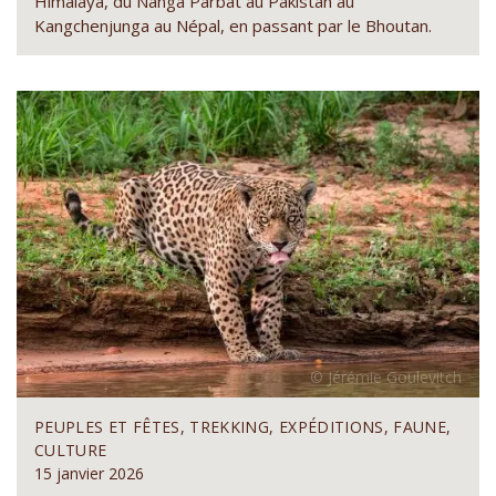
Himalaya, du Nanga Parbat au Pakistan au
Kangchenjunga au Népal, en passant par le Bhoutan.
PEUPLES ET FÊTES, TREKKING, EXPÉDITIONS, FAUNE,
CULTURE
15 janvier 2026