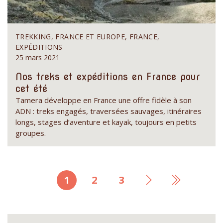
TREKKING, FRANCE ET EUROPE, FRANCE,
EXPÉDITIONS
25 mars 2021
Nos treks et expéditions en France pour
cet été
Tamera développe en France une offre fidèle à son
ADN : treks engagés, traversées sauvages, itinéraires
longs, stages d’aventure et kayak, toujours en petits
groupes.
Page
1
Page
2
Page
3
Page
Dernière
courante
suivante
page