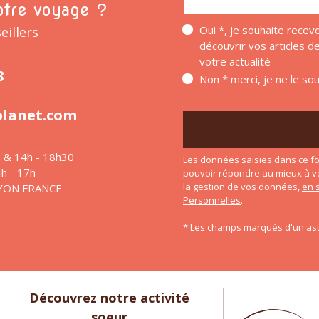
otre voyage ?
Oui *, je souhaite rece
eillers
découvrir vos articles 
votre actualité
8
Non * merci, je ne le so
planet.com
h & 14h - 18h30
Les données saisies dans ce fo
4h - 17h
pouvoir répondre au mieux à v
la gestion de vos données,
en 
LYON FRANCE
Personnelles
.
* Les champs marqués d'un ast
Découvrez notre activité
soeur