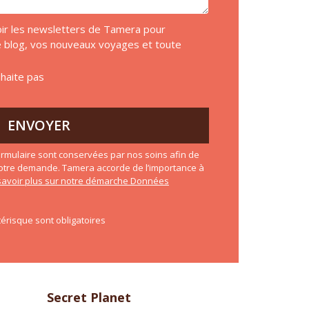
voir les newsletters de Tamera pour
de blog, vos nouveaux voyages et toute
uhaite pas
ENVOYER
rmulaire sont conservées par nos soins afin de
otre demande. Tamera accorde de l’importance à
savoir plus sur notre démarche Données
érisque sont obligatoires
Secret Planet