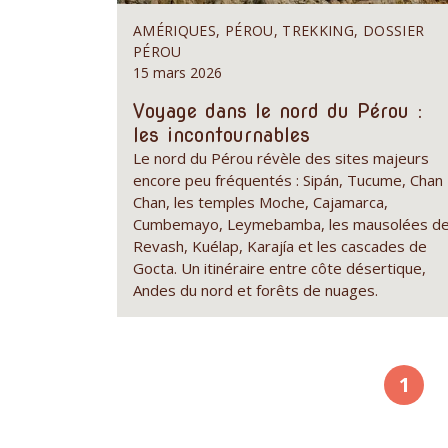
AMÉRIQUES, PÉROU, TREKKING, DOSSIER
PÉROU
15 mars 2026
Voyage dans le nord du Pérou :
les incontournables
Le nord du Pérou révèle des sites majeurs
encore peu fréquentés : Sipán, Tucume, Chan
Chan, les temples Moche, Cajamarca,
Cumbemayo, Leymebamba, les mausolées d
Revash, Kuélap, Karajía et les cascades de
Gocta. Un itinéraire entre côte désertique,
Andes du nord et forêts de nuages.
Pag
1
cour