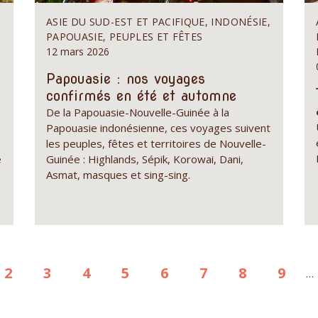
ASIE DU SUD-EST ET PACIFIQUE, INDONÉSIE,
PAPOUASIE, PEUPLES ET FÊTES
12 mars 2026
Papouasie : nos voyages
confirmés en été et automne
De la Papouasie-Nouvelle-Guinée à la
Papouasie indonésienne, ces voyages suivent
les peuples, fêtes et territoires de Nouvelle-
e
Guinée : Highlands, Sépik, Korowai, Dani,
Asmat, masques et sing-sing.
e
Page
2
Page
3
Page
4
Page
5
Page
6
Page
7
Page
8
Page
9
…
ante