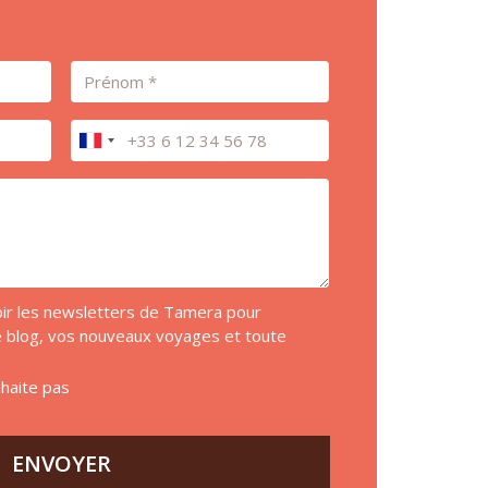
Prénom
Téléphone
voir les newsletters de Tamera pour
de blog, vos nouveaux voyages et toute
uhaite pas
ENVOYER