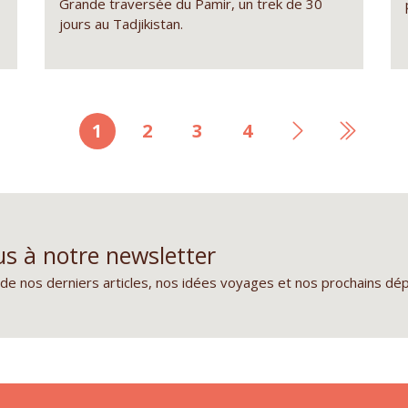
Grande traversée du Pamir, un trek de 30
jours au Tadjikistan.
Page
1
Page
2
Page
3
Page
4
Page
Derniè
courante
suivante
page
s à notre newsletter
de nos derniers articles, nos idées voyages et nos prochains dé