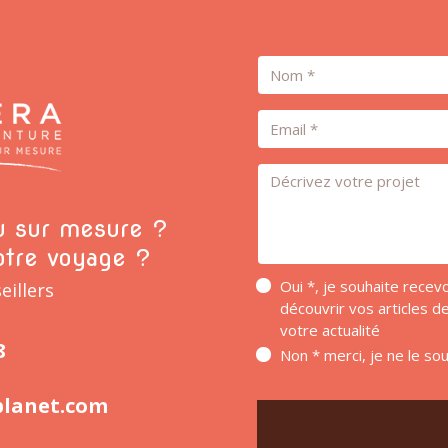
Nom
Email
Message *
ou sur mesure ?
otre voyage ?
Oui *, je souhaite rece
eillers
découvrir vos articles 
votre actualité
8
Non * merci, je ne le so
planet.com