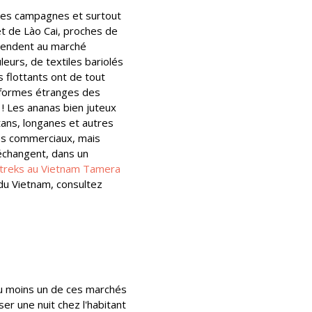
 des campagnes et surtout
t de Lào Cai, proches de
e rendent au marché
leurs, de textiles bariolés
 flottants ont de tout
s formes étranges des
 ! Les ananas bien juteux
tans, longanes et autres
ges commerciaux, mais
échangent, dans un
s treks au Vietnam Tamera
 du Vietnam, consultez
au moins un de ces marchés
ser une nuit chez l'habitant