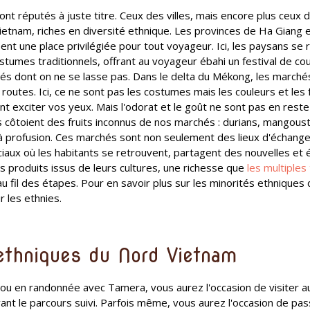
nt réputés à juste titre. Ceux des villes, mais encore plus ceux
tnam, riches en diversité ethnique. Les provinces de Ha Giang e
upent une place privilégiée pour tout voyageur. Ici, les paysans s
stumes traditionnels, offrant au voyageur ébahi un festival de cou
lés dont on ne se lasse pas. Dans le delta du Mékong, les marchés
routes. Ici, ce ne sont pas les costumes mais les couleurs et le
ent exciter vos yeux. Mais l'odorat et le goût ne sont pas en reste
 côtoient des fruits inconnus de nos marchés : durians, mangous
t à profusion. Ces marchés sont non seulement des lieux d'échan
iaux où les habitants se retrouvent, partagent des nouvelles et 
 produits issus de leurs cultures, une richesse que
les multiple
 fil des étapes. Pour en savoir plus sur les minorités ethniques
r les ethnies.
ethniques du Nord Vietnam
g ou en randonnée avec Tamera, vous aurez l'occasion de visiter 
vant le parcours suivi. Parfois même, vous aurez l'occasion de pas