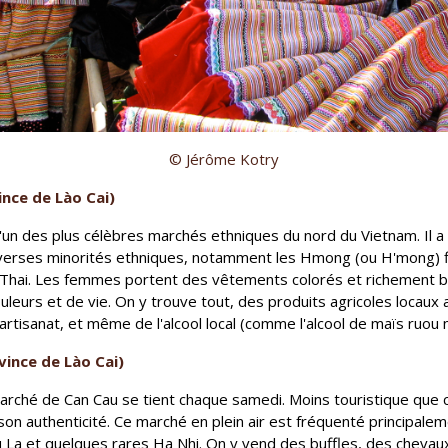
© Jérôme Kotry
nce de Lào Cai)
un des plus célèbres marchés ethniques du nord du Vietnam. Il a 
erses minorités ethniques, notamment les Hmong (ou H'mong) fle
s Thai. Les femmes portent des vêtements colorés et richement br
leurs et de vie. On y trouve tout, des produits agricoles locaux
'artisanat, et même de l'alcool local (comme l'alcool de maïs ruou 
ince de Lào Cai)
arché de Can Cau se tient chaque samedi. Moins touristique que ce
on authenticité. Ce marché en plein air est fréquenté principale
u La et quelques rares Ha Nhi. On y vend des buffles, des chevaux