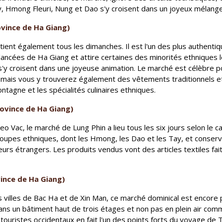
ay, Hmong Fleuri, Nung et Dao s'y croisent dans un joyeux mélange
vince de Ha Giang)
ent également tous les dimanches. Il est l'un des plus authentiqu
ncées de Ha Giang et attire certaines des minorités ethniques 
'y croisent dans une joyeuse animation. Le marché est célèbre p
, mais vous y trouverez également des vêtements traditionnels e
agne et les spécialités culinaires ethniques.
ovince de Ha Giang)
 Vac, le marché de Lung Phin a lieu tous les six jours selon le cale
roupes ethniques, dont les Hmong, les Dao et les Tay, et conse
eurs étrangers. Les produits vendus vont des articles textiles fai
ince de Ha Giang)
s villes de Bac Ha et de Xin Man, ce marché dominical est encore p
dans un bâtiment haut de trois étages et non pas en plein air co
 touristes occidentaux en fait l'un des points forts du voyage de