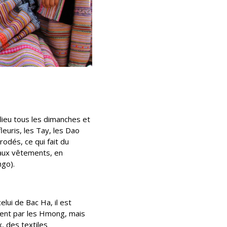
lieu tous les dimanches et
uris, les Tay, les Dao
odés, ce qui fait du
 aux vêtements, en
ngo).
lui de Bac Ha, il est
ment par les Hmong, mais
, des textiles