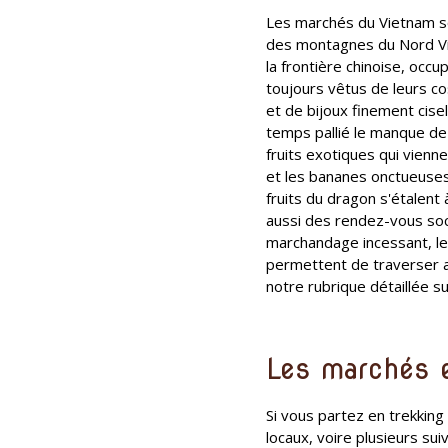
Les marchés du Vietnam so
des montagnes du Nord Vie
la frontière chinoise, occ
toujours vêtus de leurs co
et de bijoux finement cise
temps pallié le manque de 
fruits exotiques qui vienn
et les bananes onctueuses
fruits du dragon s'étalen
aussi des rendez-vous soc
marchandage incessant, les
permettent de traverser au
notre rubrique détaillée su
Les marchés 
Si vous partez en trekkin
locaux, voire plusieurs sui