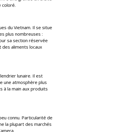
 coloré.
es du Vietnam. Il se situe
les plus nombreuses :
our sa section réservée
t des aliments locaux
ndrier lunaire. Il est
rve une atmosphère plus
ts à la main aux produits
eu connu. Particularité de
mme la plupart des marchés
 Tamera.