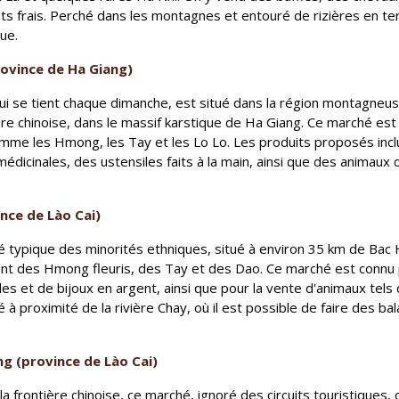
its frais. Perché dans les montagnes et entouré de rizières en t
ue.
ovince de Ha Giang)
i se tient chaque dimanche, est situé dans la région montagneus
ère chinoise, dans le massif karstique de Ha Giang. Ce marché est
mme les Hmong, les Tay et les Lo Lo. Les produits proposés inc
médicinales, des ustensiles faits à la main, ainsi que des anima
nce de Lào Cai)
 typique des minorités ethniques, situé à environ 35 km de Bac Ha
nt des Hmong fleuris, des Tay et des Dao. Ce marché est connu 
les et de bijoux en argent, ainsi que pour la vente d'animaux tels
 à proximité de la rivière Chay, où il est possible de faire des b
 (province de Lào Cai)
a frontière chinoise, ce marché, ignoré des circuits touristiques,