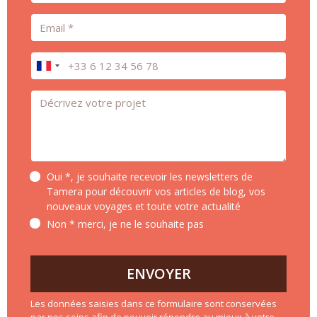
Email
Téléphone
Message *
Oui *, je souhaite recevoir les newsletters de
Tamera pour découvrir vos articles de blog, vos
nouveaux voyages et toute votre actualité
Non * merci, je ne le souhaite pas
ENVOYER
Les données saisies dans ce formulaire sont conservées
par nos soins afin de pouvoir répondre au mieux à votre