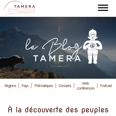
Aller
au
contenu
principal
Web
Régions
Pays
Thématiques
Dossiers
Podcast
conférences
À la découverte des peuples