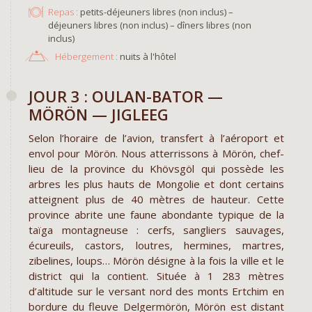
Repas :
petits-déjeuners libres (non inclus) –
déjeuners libres (non inclus) – dîners libres (non
inclus)
Hébergement :
nuits à l'hôtel
JOUR 3 : OULAN-BATOR —
MÖRÖN — JIGLEEG
Selon l’horaire de l’avion, transfert à l’aéroport et
envol pour Mörön. Nous atterrissons à Mörön, chef-
lieu de la province du Khövsgöl qui possède les
arbres les plus hauts de Mongolie et dont certains
atteignent plus de 40 mètres de hauteur. Cette
province abrite une faune abondante typique de la
taïga montagneuse : cerfs, sangliers sauvages,
écureuils, castors, loutres, hermines, martres,
zibelines, loups… Mörön désigne à la fois la ville et le
district qui la contient. Située à 1 283 mètres
d’altitude sur le versant nord des monts Ertchim en
bordure du fleuve Delgermörön, Mörön est distant