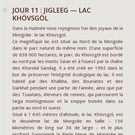
JOUR 11 : JIGLEEG — LAC
KHÖVSGÖL
Dans la matinée nous rejoignons l’un des joyaux de la
Mongolie : le lac Khövsgöl.
Ce magnifique lac est situé au Nord de la Mongolie
dans le parc naturel du même nom. D’une superficie
de 838 000 hectares, le parc du Khövsgöl est bordé
au nord par les monts Saïan et à l’ouest par la chaîne
des Khoridal Saridag. Il a été créé en 1992 dans le
but de préserver l’intégrité écologique du lac. Il est
habité par des Khalkha, des Bouriates et des
Darkhat pendant une partie de l’année, ainsi que par
des Tsaatans, éleveurs de rennes, qui parcourent la
taïga montagneuse et la steppe boisée dans sa
partie au nord et ouest.
Situé à 1 645 mètres d’altitude, le lac Khövsgöl, est
le deuxième lac de Mongolie en taille – 136
kilomètres de long sur 36 de large – et le plus
profond. Surnommé la Perle bleue de Mongolie en