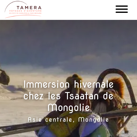
Aller
au
contenu
principal
Immersion hivernale
chez les Tsaatan de
Mongolie
Asie centrale, Mongolie