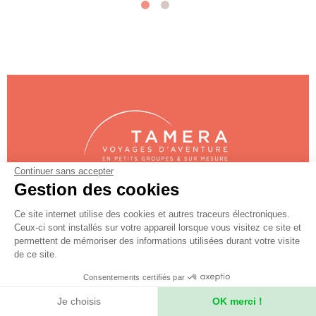
Continuer sans accepter
Gestion des cookies
Votre voyage privatisé ou sur
Ce site internet utilise des cookies et autres traceurs électroniques.
mesure ?
Ceux-ci sont installés sur votre appareil lorsque vous visitez ce site et
permettent de mémoriser des informations utilisées durant votre visite
Des informations sur votre voyage ?
de ce site.
Contactez nos conseillers
Consentements certifiés par
Je choisis
OK merci !