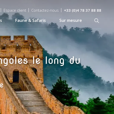
Espace client
Contactez-nous
+33 (0)4 78 37 88 88
s
Faune & Safaris
Sur mesure
Recherch
goles le long du
ie