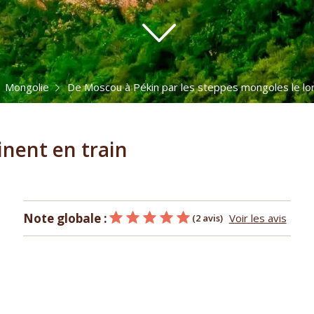
Mongolie
De Moscou à Pékin par les steppes mongoles le lo
inent en train
Note globale :
Voir les avis
(2 avis)