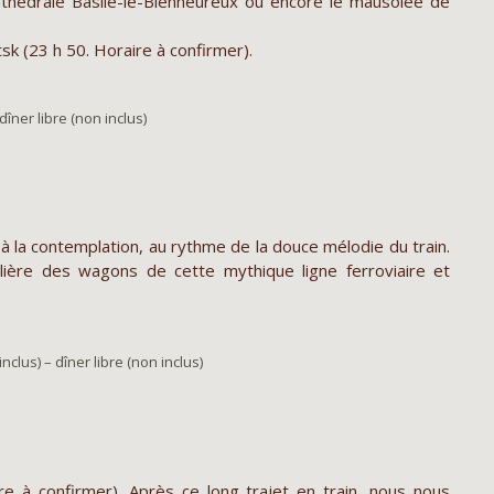
a cathédrale Basile-le-Bienheureux ou encore le mausolée de
sk (23 h 50. Horaire à confirmer).
dîner libre (non inclus)
à la contemplation, au rythme de la douce mélodie du train.
ulière des wagons de cette mythique ligne ferroviaire et
nclus) – dîner libre (non inclus)
re à confirmer). Après ce long trajet en train, nous nous