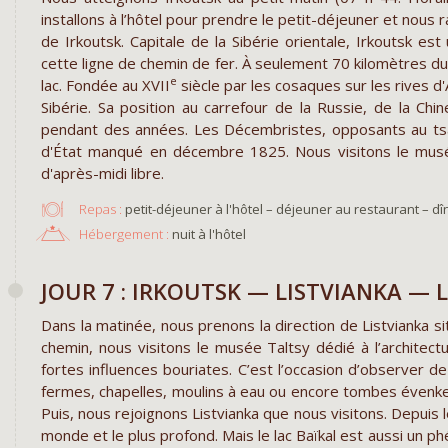
installons à l’hôtel pour prendre le petit-déjeuner et nous ra
de Irkoutsk. Capitale de la Sibérie orientale, Irkoutsk es
cette ligne de chemin de fer. À seulement 70 kilomètres du l
e
lac. Fondée au XVII
siècle par les cosaques sur les rives d'
Sibérie. Sa position au carrefour de la Russie, de la Ch
pendant des années. Les Décembristes, opposants au tsar
d'État manqué en décembre 1825. Nous visitons le musée
d'après-midi libre.
Repas :
petit-déjeuner à l'hôtel – déjeuner au restaurant – dî
Hébergement :
nuit à l'hôtel
JOUR 7 : IRKOUTSK — LISTVIANKA — 
Dans la matinée, nous prenons la direction de Listvianka situ
chemin, nous visitons le musée Taltsy dédié à l’architect
fortes influences bouriates. C’est l’occasion d’observer d
fermes, chapelles, moulins à eau ou encore tombes évenkes
Puis, nous rejoignons Listvianka que nous visitons. Depuis l
monde et le plus profond. Mais le lac Baïkal est aussi un ph