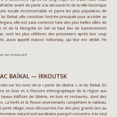
fraîchir avant de partir à la découverte de la ville historique
t une escale incontournable et parmi les plus populaires de
ac Baïkal, elle constitue l’entrée principale pour accéder au
Angara, elle est sans conteste l'une des plus belles villes de
ine et de la Mongolie en fait un haut lieu de bannissement
, sont les plus célèbres des prisonniers après leur coup
, aussi appelé maison Volkonsky, qui leur est dédié. Fin
ner au restaurant
LAC BAÏKAL — IRKOUTSK
ée sur les rives de la « perle de Sibérie », le lac Baïkal. En
ure en bois et à l’histoire ethnographique de la région aux
e beaux édifices de Sibérie, en bois et restaurés, dont des
. La forêt et le fleuve environnants complètent le tableau.
e petit village, nous découvrons l’un des plus grands lacs au
énomène naturel extraordinaire puisqu’il concentre à lui seul