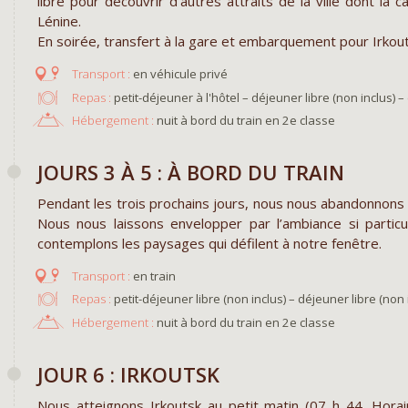
libre pour découvrir d'autres attraits de la ville dont l
Lénine.
En soirée, transfert à la gare et embarquement pour Irkout
en véhicule privé
Repas :
petit-déjeuner à l'hôtel – déjeuner libre (non inclus) – 
Hébergement :
nuit à bord du train en 2e classe
JOURS 3 À 5 : À BORD DU TRAIN
Pendant les trois prochains jours, nous nous abandonnons 
Nous nous laissons envelopper par l’ambiance si partic
contemplons les paysages qui défilent à notre fenêtre.
en train
Repas :
petit-déjeuner libre (non inclus) – déjeuner libre (non i
Hébergement :
nuit à bord du train en 2e classe
JOUR 6 : IRKOUTSK
Nous atteignons Irkoutsk au petit matin (07 h 44. Horai