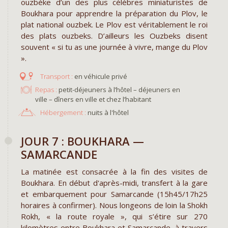
ouzbèke d’un des plus célèbres miniaturistes de
Boukhara pour apprendre la préparation du Plov, le
plat national ouzbek. Le Plov est véritablement le roi
des plats ouzbeks. D’ailleurs les Ouzbeks disent
souvent « si tu as une journée à vivre, mange du Plov
».
en véhicule privé
Repas :
petit-déjeuners à l’hôtel – déjeuners en
ville – dîners en ville et chez l’habitant
Hébergement :
nuits à l'hôtel
JOUR 7 : BOUKHARA —
SAMARCANDE
La matinée est consacrée à la fin des visites de
Boukhara. En début d'après-midi, transfert à la gare
et embarquement pour Samarcande (15h45/17h25
horaires à confirmer). Nous longeons de loin la Shokh
Rokh, « la route royale », qui s’étire sur 270
kilomètres entre Boukhara et Samarcande, à travers