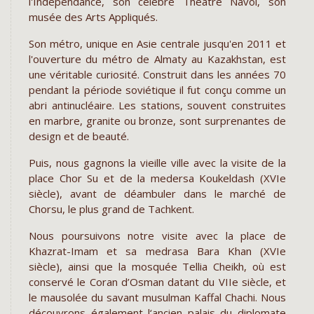
l'Indépendance, son célèbre Théâtre Navoi, son
musée des Arts Appliqués.
Son métro, unique en Asie centrale jusqu'en 2011 et
l'ouverture du métro de Almaty au Kazakhstan, est
une véritable curiosité. Construit dans les années 70
pendant la période soviétique il fut conçu comme un
abri antinucléaire. Les stations, souvent construites
en marbre, granite ou bronze, sont surprenantes de
design et de beauté.
Puis, nous gagnons la vieille ville avec la visite de la
place Chor Su et de la medersa Koukeldash (XVIe
siècle), avant de déambuler dans le marché de
Chorsu, le plus grand de Tachkent.
Nous poursuivons notre visite avec la place de
Khazrat-Imam et sa medrasa Bara Khan (XVIe
siècle), ainsi que la mosquée Tellia Cheikh, où est
conservé le Coran d’Osman datant du VIIe siècle, et
le mausolée du savant musulman Kaffal Chachi. Nous
découvrons également l‘ancien palais du diplomate