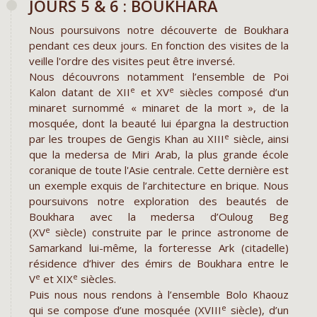
JOURS 5 & 6 : BOUKHARA
Nous poursuivons notre découverte de Boukhara
pendant ces deux jours. En fonction des visites de la
veille l'ordre des visites peut être inversé.
Nous découvrons notamment l’ensemble de Poi
e
e
Kalon datant de XII
et XV
siècles composé d’un
minaret surnommé « minaret de la mort », de la
mosquée, dont la beauté lui épargna la destruction
e
par les troupes de Gengis Khan au XIII
siècle, ainsi
que la medersa de Miri Arab, la plus grande école
coranique de toute l'Asie centrale. Cette dernière est
un exemple exquis de l’architecture en brique. Nous
poursuivons notre exploration des beautés de
Boukhara avec la medersa d’Ouloug Beg
e
(XV
siècle) construite par le prince astronome de
Samarkand lui-même, la forteresse Ark (citadelle)
résidence d’hiver des émirs de Boukhara entre le
e
e
V
et XIX
siècles.
Puis nous nous rendons à l’ensemble Bolo Khaouz
e
qui se compose d’une mosquée (XVIII
siècle), d’un