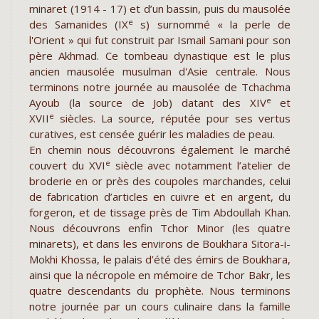
minaret (1914 - 17) et d’un bassin, puis du mausolée
e
des Samanides (IX
s) surnommé « la perle de
l'Orient » qui fut construit par Ismail Samani pour son
père Akhmad. Ce tombeau dynastique est le plus
ancien mausolée musulman d'Asie centrale. Nous
terminons notre journée au mausolée de Tchachma
e
Ayoub (la source de Job) datant des XIV
et
e
XVII
siècles. La source, réputée pour ses vertus
curatives, est censée guérir les maladies de peau.
En chemin nous découvrons également le marché
e
couvert du XVI
siècle avec notamment l’atelier de
broderie en or près des coupoles marchandes, celui
de fabrication d’articles en cuivre et en argent, du
forgeron, et de tissage près de Tim Abdoullah Khan.
Nous découvrons enfin Tchor Minor (les quatre
minarets), et dans les environs de Boukhara Sitora-i-
Mokhi Khossa, le palais d’été des émirs de Boukhara,
ainsi que la nécropole en mémoire de Tchor Bakr, les
quatre descendants du prophète. Nous terminons
notre journée par un cours culinaire dans la famille