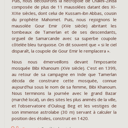
Puis, nous découvrons la nécropole de Chakhi-Zinda
composée de plus de 11 mausolées datant des XI-
XIXe siècles, dont celui de Kussam-ibn Abbas, cousin
du prophète Mahomet. Puis, nous rejoignons le
mausolée Gour Emir (XVe siècle) abritant les
tombeaux de Tamerlan et de ses descendants,
orgueil de Samarcande avec sa superbe coupole
côtelée bleu turquoise. On dit souvent que « si le ciel
disparaît, la coupole de Gour Emir le remplacera ».
Nous nous émerveillons devant l’imposante
mosquée Bibi Khanoum (XVe siècle). C'est en 1399,
au retour de sa campagne en Inde que Tamerlan
décida de construire cette mosquée, connue
aujourd'hui sous le nom de sa femme, Bibi Khanoum.
Nous terminons la journée avec le grand Bazar
(marché local), un des sites les plus animés de la ville,
et l’observatoire d’Ouloug Beg et les vestiges de
son immense astrolabe (30 m) servant à calculer la
position des étoiles, construit en 1420.