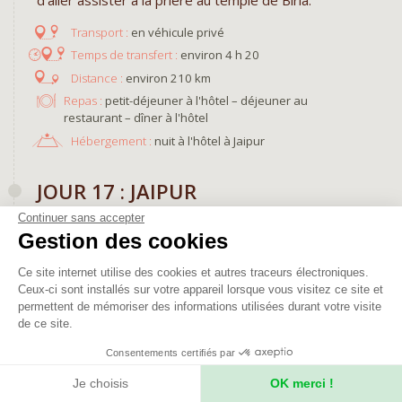
en véhicule privé
environ 4 h 20
environ 210 km
Repas :
petit-déjeuner à l'hôtel – déjeuner au
restaurant – dîner à l'hôtel
Hébergement :
nuit à l'hôtel à Jaipur
JOUR 17 : JAIPUR
Continuer sans accepter
Si vous le souhaitez, nous partons le matin à l'aube
Gestion des cookies
pour une randonnée douce à travers les collines
d'Amber. Accompagnés d'un guide de randonnée,
Ce site internet utilise des cookies et autres traceurs électroniques.
nous découvrons les chemins de
Ceux-ci sont installés sur votre appareil lorsque vous visitez ce site et
traverse empruntés par les villageois
permettent de mémoriser des informations utilisées durant votre visite
quotidiennement jusqu'au village. À notre arrivée,
de ce site.
nous visitons le célèbre fort d’Amber. Au temps des
Consentements certifiés par
Moghols, la région devait être toujours prête à la
guerre. Amber était la résidence des maharajahs. En
Je choisis
OK merci !
voyant les forts de défense qui entourent le lieu,