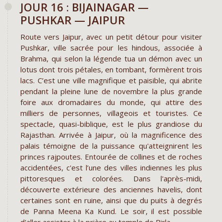
​JOUR 16 : BIJAINAGAR —
PUSHKAR — JAIPUR
Route vers Jaipur, avec un petit détour pour visiter
Pushkar, ville sacrée pour les hindous, associée à
Brahma, qui selon la légende tua un démon avec un
lotus dont trois pétales, en tombant, formèrent trois
lacs. C’est une ville magnifique et paisible, qui abrite
pendant la pleine lune de novembre la plus grande
foire aux dromadaires du monde, qui attire des
milliers de personnes, villageois et touristes. Ce
spectacle, quasi-biblique, est le plus grandiose du
Rajasthan. Arrivée à Jaipur, où la magnificence des
palais témoigne de la puissance qu'atteignirent les
princes rajpoutes. Entourée de collines et de roches
accidentées, c'est l’une des villes indiennes les plus
pittoresques et colorées. Dans l'après-midi,
découverte extérieure des anciennes havelis, dont
certaines sont en ruine, ainsi que du puits à degrés
de Panna Meena Ka Kund. Le soir, il est possible
d'aller assister à la prière au temple de Birla.