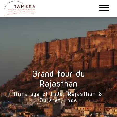
Aller
au
contenu
principal
Grand tour du
Rajasthan
Himalaya et Inde, Rajasthan &
Gujarat, Inde