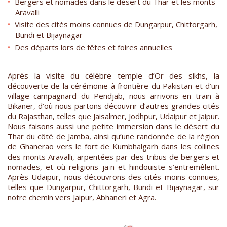
Bergers et nomades dans le désert du Thar et les monts
Aravalli
Visite des cités moins connues de Dungarpur, Chittorgarh,
Bundi et Bijaynagar
Des départs lors de fêtes et foires annuelles
Après la visite du célèbre temple d’Or des sikhs, la
découverte de la cérémonie à frontière du Pakistan et d’un
village campagnard du Pendjab, nous arrivons en train à
Bikaner, d’où nous partons découvrir d’autres grandes cités
du Rajasthan, telles que Jaisalmer, Jodhpur, Udaipur et Jaipur.
Nous faisons aussi une petite immersion dans le désert du
Thar du côté de Jamba, ainsi qu’une randonnée de la région
de Ghanerao vers le fort de Kumbhalgarh dans les collines
des monts Aravalli, arpentées par des tribus de bergers et
nomades, et où religions jaïn et hindouiste s’entremêlent.
Après Udaipur, nous découvrons des cités moins connues,
telles que Dungarpur, Chittorgarh, Bundi et Bijaynagar, sur
notre chemin vers Jaipur, Abhaneri et Agra.