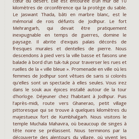
cœur du désert. Elle est entourée d'un mur de 10
kilomètres de circonférence qui la protège du sable.
Le Jaswant Thada, bâti en marbre blanc, est le
mémorial de rois défunts de Jodhpur. Le fort
Mehrangarh, qui devait être pratiquement
inexpugnable en temps de guerres, domine le
paysage. Il abrite d'exquis palais décorés de
fresques murales et dentelles de pierre. Nous
descendons à pied vers la ville basse et faisons une
balade à bord d'un tuk-tuk pour traverser les rues et
ruelles de la « ville bleue ». Promenade en ville où les
femmes de Jodhpur sont vêtues de saris si colorés
qu'elles sont un spectacle à elles seules. Vous irez
dans le souk aux épices installé autour de la tour
d'horloge. Déjeuner chez l’habitant à Jodhpur. Puis
l’après-midi, route vers Ghanerao, petit village
pittoresque qui se trouve à quelques kilomètres du
majestueux fort de Kumbhalgarh. Nous visitons le
temple Muchala Mahavira, où beaucoup de singes à
tête noire se prélassent. Nous terminons par la
découverte des alentours du village, où vivent les