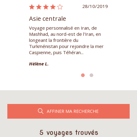
04/11/2017
28/10/2019
Asie centrale
Asie centr
rès difficile
Voyage personnalisé en Iran, de
Après une orga
urs sur le
Mashhad, au nord-est de l'Iran, en
avant départ 
actures ,sur le
longeant la frontière du
choix des vols
 finalement
Turkménistan pour rejoindre la mer
choix des cha
Caspienne, puis Téhéran...
de ...
Hèlène L.
François P.
AFFINER MA RECHERCHE
5 voyages trouvés