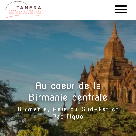
Aller
au
contenu
principal
Au coeur de la
Birmanie centrale
Birmanie, Asie du Sud-Est et
Pacifique