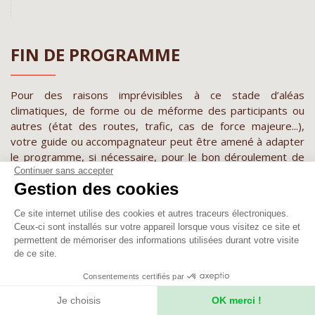
FIN DE PROGRAMME
Pour des raisons imprévisibles à ce stade d’aléas
climatiques, de forme ou de méforme des participants ou
autres (état des routes, trafic, cas de force majeure...),
votre guide ou accompagnateur peut être amené à adapter
le programme, si nécessaire, pour le bon déroulement de
votre voyage. Il reste seul juge et le garant de votre
Continuer sans accepter
Gestion des cookies
sécurité. Les temps de marche sont donnés à titre indicatif
et peuvent varier d’un participant à un autre.
Ce site internet utilise des cookies et autres traceurs électroniques.
Ceux-ci sont installés sur votre appareil lorsque vous visitez ce site et
permettent de mémoriser des informations utilisées durant votre visite
de ce site.
Consentements certifiés par
Je choisis
OK merci !