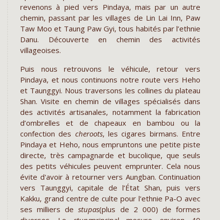
revenons à pied vers Pindaya, mais par un autre
chemin, passant par les villages de Lin Lai Inn, Paw
Taw Moo et Taung Paw Gyi, tous habités par l’ethnie
Danu. Découverte en chemin des activités
villageoises.
Puis nous retrouvons le véhicule, retour vers
Pindaya, et nous continuons notre route vers Heho
et Taunggyi. Nous traversons les collines du plateau
Shan. Visite en chemin de villages spécialisés dans
des activités artisanales, notamment la fabrication
d’ombrelles et de chapeaux en bambou ou la
confection des
cheroots
, les cigares birmans. Entre
Pindaya et Heho, nous empruntons une petite piste
directe, très campagnarde et bucolique, que seuls
des petits véhicules peuvent emprunter. Cela nous
évite d'avoir à retourner vers Aungban. Continuation
vers Taunggyi, capitale de l’État Shan, puis vers
Kakku, grand centre de culte pour l'ethnie Pa-O avec
ses milliers de
stupas
(plus de 2 000) de formes
diverses. Le
stupa
principal mesure environ 40