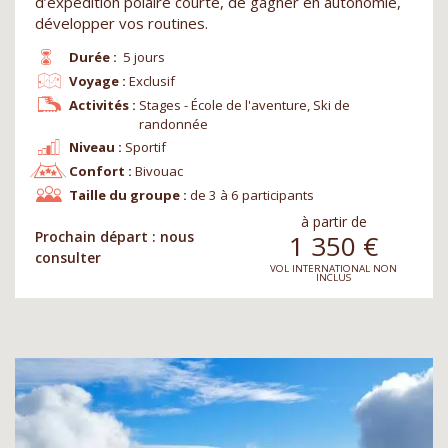
d’expédition polaire courte, de gagner en autonomie,
développer vos routines.
Durée :
5 jours
Voyage :
Exclusif
Activités :
Stages - École de l'aventure, Ski de
randonnée
Niveau :
Sportif
Confort :
Bivouac
Taille du groupe :
de 3 à 6 participants
à partir de
Prochain départ : nous
1 350
€
consulter
VOL INTERNATIONAL NON
INCLUS