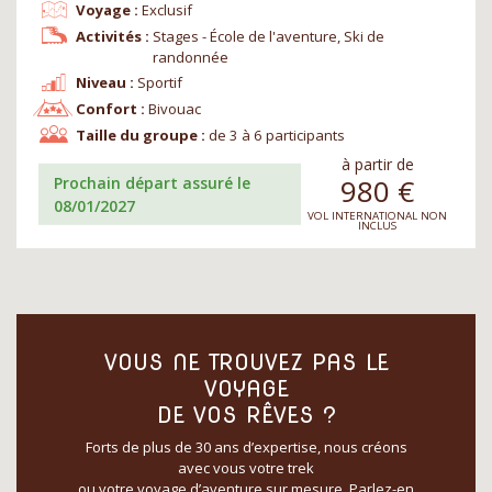
Voyage :
Exclusif
Activités :
Stages - École de l'aventure, Ski de
randonnée
Niveau :
Sportif
Confort :
Bivouac
Taille du groupe :
de 3 à 6 participants
à partir de
980
€
Prochain départ assuré le
08/01/2027
VOL INTERNATIONAL NON
INCLUS
VOUS NE TROUVEZ PAS LE
VOYAGE
DE VOS RÊVES ?
Forts de plus de 30 ans d’expertise, nous créons
avec vous votre trek
ou votre voyage d’aventure sur mesure. Parlez-en