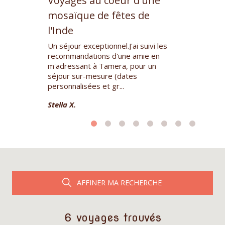
Voyages au coeur d'une
des fêtes d’A
and, périple
mosaïque de fêtes de
Nagaland tout
vrir des
repassant da
l'Inde
ion encore
pour la visite d
 guide
Un séjour exceptionnel.J'ai suivi les
.
Manuel P.
recommandations d'une amie en
m'adressant à Tamera, pour un
séjour sur-mesure (dates
personnalisées et gr...
Stella X.
AFFINER MA RECHERCHE
6 voyages trouvés