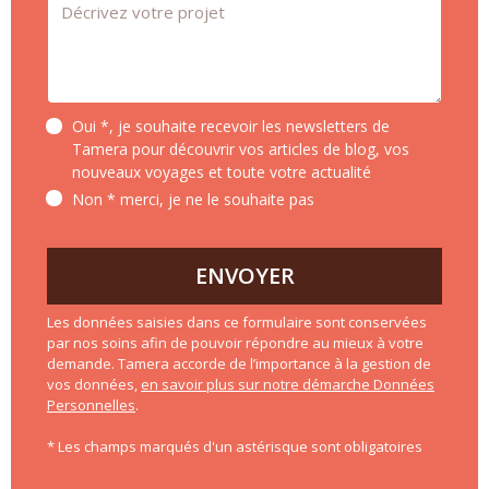
Message *
Oui *, je souhaite recevoir les newsletters de
Tamera pour découvrir vos articles de blog, vos
nouveaux voyages et toute votre actualité
Non * merci, je ne le souhaite pas
ENVOYER
Les données saisies dans ce formulaire sont conservées
par nos soins afin de pouvoir répondre au mieux à votre
demande. Tamera accorde de l’importance à la gestion de
vos données,
en savoir plus sur notre démarche Données
Personnelles
.
* Les champs marqués d'un astérisque sont obligatoires