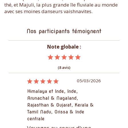
thé, et Majuli, la plus grande île fluviale au monde
avec ses moines danseurs vaishnavites.
Nos participants témoignent
Note globale :
(8 avis)
29/02/2016
05/03/2026
unachal &
Himalaya et Inde, Inde,
Himalaya et
Arunachal & Nagaland,
Nagaland, I
Rajasthan & Gujarat, Kerala &
euples
Voyages a
Tamil Nadu, Orissa & Inde
en Arunac
centrale
agaland
Superbe voya