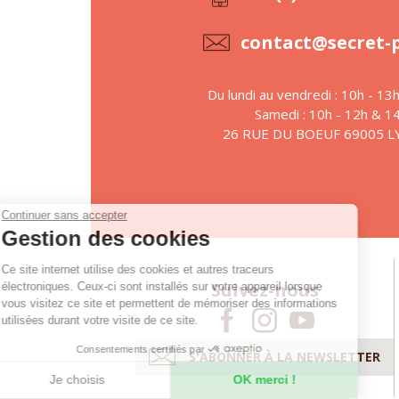
contact@secret-
Du lundi au vendredi : 10h - 13
Samedi : 10h - 12h & 1
26 RUE DU BOEUF 69005 
Continuer sans accepter
Gestion des cookies
Ce site internet utilise des cookies et autres traceurs
Suivez-nous
électroniques. Ceux-ci sont installés sur votre appareil lorsque
vous visitez ce site et permettent de mémoriser des informations
utilisées durant votre visite de ce site.
Consentements certifiés par
S'ABONNER À LA NEWSLETTER
Je choisis
OK merci !