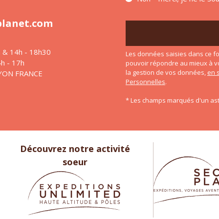
planet.com
h & 14h - 18h30
Les données saisies dans ce fo
4h - 17h
pouvoir répondre au mieux à v
la gestion de vos données,
en 
LYON FRANCE
Personnelles
.
* Les champs marqués d'un ast
Découvrez notre activité
soeur