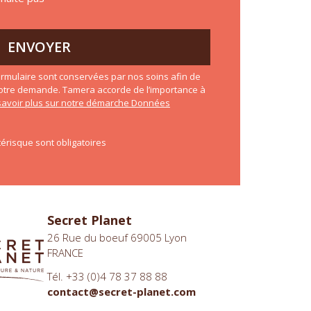
ENVOYER
rmulaire sont conservées par nos soins afin de
otre demande. Tamera accorde de l’importance à
savoir plus sur notre démarche Données
érisque sont obligatoires
Secret Planet
26 Rue du boeuf 69005 Lyon
FRANCE
Tél. +33 (0)4 78 37 88 88
contact@secret-planet.com