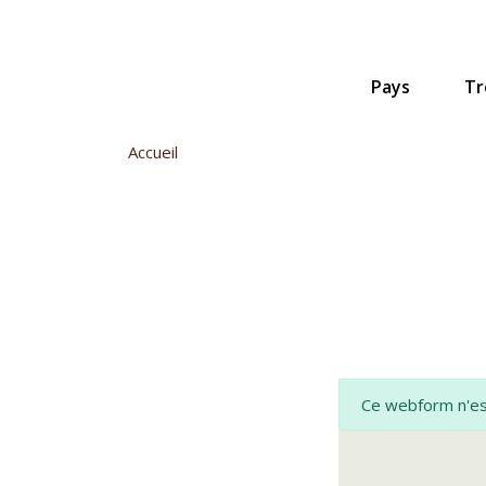
Aller
au
contenu
principal
Pays
Tr
Accueil
Message
Ce webform n'est
d'avertissement