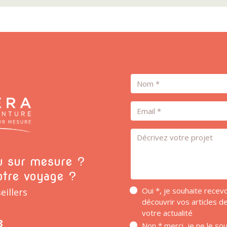
Nom
Email
Message *
ou sur mesure ?
otre voyage ?
Oui *, je souhaite rece
eillers
découvrir vos articles 
votre actualité
8
Non * merci, je ne le so