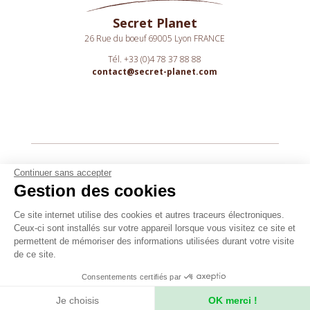
Secret Planet
26 Rue du boeuf 69005 Lyon FRANCE
Tél. +33 (0)4 78 37 88 88
contact@secret-planet.com
Youtube
Continuer sans accepter
Gestion des cookies
Podcast
Assurances
Ce site internet utilise des cookies et autres traceurs électroniques.
Ceux-ci sont installés sur votre appareil lorsque vous visitez ce site et
CGV
permettent de mémoriser des informations utilisées durant votre visite
CPV
de ce site.
Mentions légales
Consentements certifiés par
Politique de confidentialité
Je choisis
OK merci !