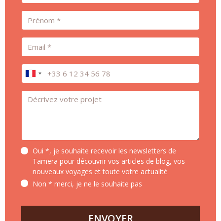
Prénom
Email
Téléphone
Message *
Oui *, je souhaite recevoir les newsletters de
Tamera pour découvrir vos articles de blog, vos
nouveaux voyages et toute votre actualité
Non * merci, je ne le souhaite pas
ENVOYER