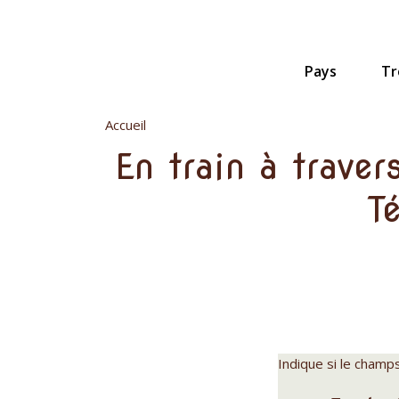
Aller
au
contenu
principal
Pays
Tr
Accueil
En train à traver
T
Indique si le champ