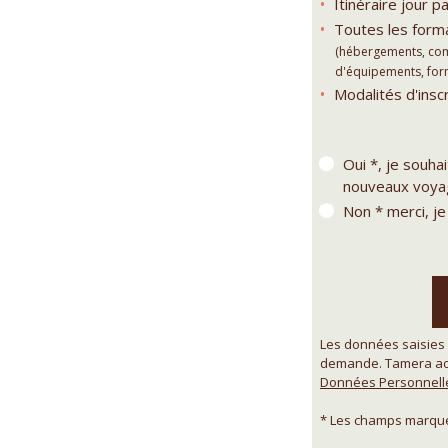
Itinéraire jour pa
Toutes les forma
(hébergements, comp
d'équipements, forma
Modalités d'inscr
Oui *, je souha
nouveaux voyag
Non * merci, je
Les données saisies 
demande. Tamera acc
Données Personnell
* Les champs marqués