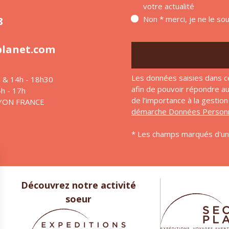
votre actualité
Non * merci, je ne le so
8
planet.com
Les données saisies dans c
h & 14h - 18h30
afin de pouvoir répondre 
4h - 17h
de l’importance à la gesti
LYON FRANCE
démarche Données Personn
* Les champs marqués d'un 
Découvrez notre activité
soeur