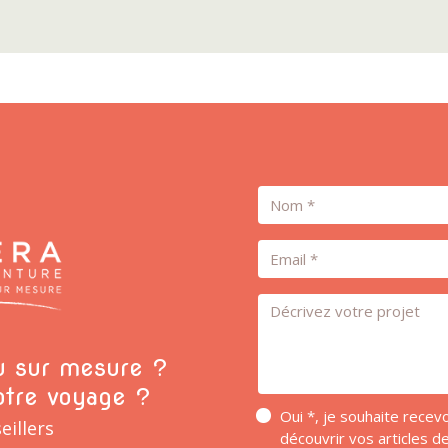
Nom
Email
Message *
ou sur mesure ?
otre voyage ?
Oui *, je souhaite rece
eillers
découvrir vos articles 