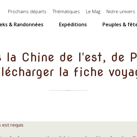
Menu
Prochains départs
Thématiques
Le Mag
Notre univers
top
eks & Randonnées
Expéditions
Peuples & fêt
s la Chine de l'est, de
élécharger la fiche voya
s est requis