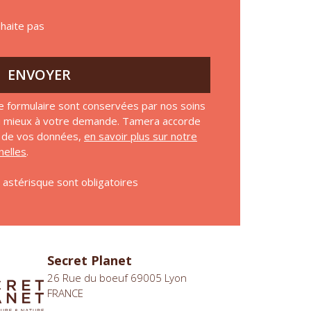
uhaite pas
ENVOYER
e formulaire sont conservées par nos soins
au mieux à votre demande. Tamera accorde
on de vos données,
en savoir plus sur notre
elles
.
astérisque sont obligatoires
Secret Planet
26 Rue du boeuf 69005 Lyon
FRANCE