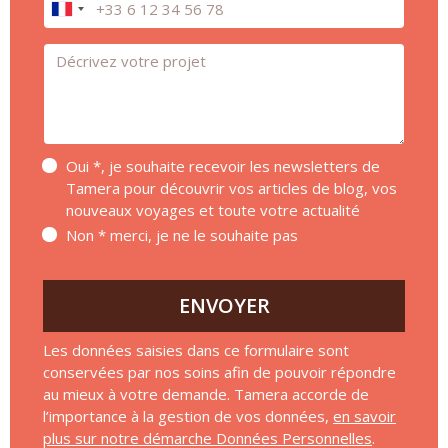
Message *
Oui *, je souhaite recevoir les newsletters de
Tamera pour découvrir vos articles de blog, vos
nouveaux voyages et toute votre actualité
Non * merci, je ne le souhaite pas
ENVOYER
Les données saisies dans ce formulaire sont
conservées par nos soins afin de pouvoir répondre
au mieux à votre demande. Tamera accorde de
l’importance à la gestion de vos données,
en savoir
plus sur notre démarche Données Personnelles
.