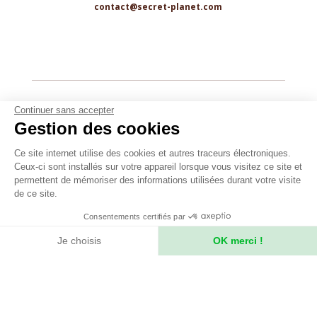
contact@secret-planet.com
Youtube
Continuer sans accepter
Gestion des cookies
Podcast
Assurances
Ce site internet utilise des cookies et autres traceurs électroniques.
Ceux-ci sont installés sur votre appareil lorsque vous visitez ce site et
CGV
permettent de mémoriser des informations utilisées durant votre visite
CPV
de ce site.
Mentions légales
Consentements certifiés par
Politique de confidentialité
Je choisis
OK merci !
Axeptio consent
Plateforme de Gestion du Consentement : Personnalisez vos Option
Notre plateforme vous permet d'adapter et de gérer vos paramètres de