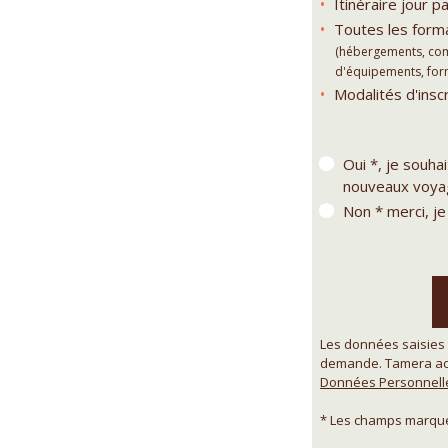
Itinéraire jour pa
Toutes les forma
(hébergements, comp
d'équipements, forma
Modalités d'inscr
Oui *, je souha
nouveaux voyag
Non * merci, je
Les données saisies 
demande. Tamera acc
Données Personnell
* Les champs marqués