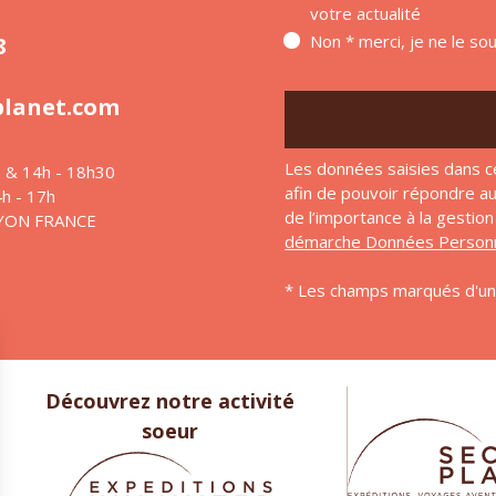
votre actualité
Non * merci, je ne le so
8
planet.com
Les données saisies dans c
h & 14h - 18h30
afin de pouvoir répondre 
4h - 17h
de l’importance à la gesti
LYON FRANCE
démarche Données Personn
* Les champs marqués d'un 
Découvrez notre activité
soeur