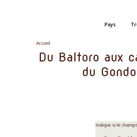
Aller
au
contenu
principal
Pays
Tr
Accueil
Du Baltoro aux 
du Gondog
Indique si le champ