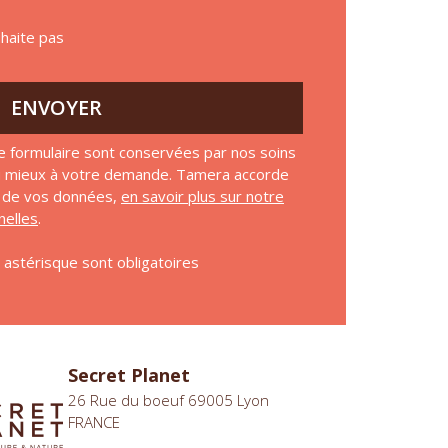
uhaite pas
ENVOYER
e formulaire sont conservées par nos soins
au mieux à votre demande. Tamera accorde
on de vos données,
en savoir plus sur notre
elles
.
astérisque sont obligatoires
Secret Planet
26 Rue du boeuf 69005 Lyon
FRANCE