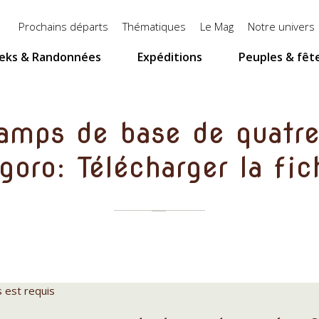
Menu
Prochains départs
Thématiques
Le Mag
Notre univers
top
eks & Randonnées
Expéditions
Peuples & fêt
camps de base de quatre
oro: Télécharger la fi
s est requis