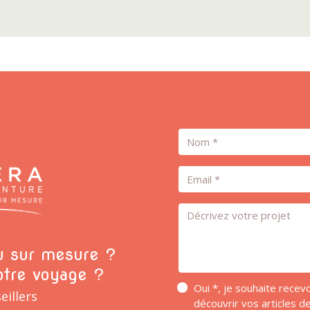
Nom
Email
Message *
ou sur mesure ?
otre voyage ?
Oui *, je souhaite rece
eillers
découvrir vos articles 