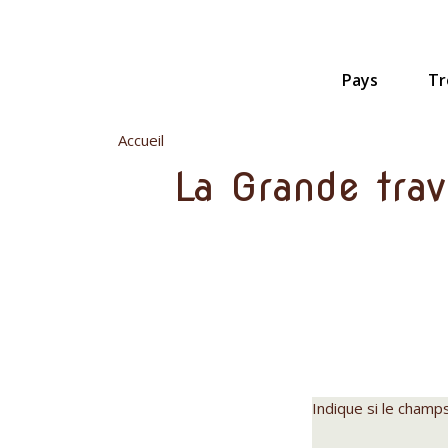
Aller
au
contenu
principal
Pays
Tr
Accueil
La Grande trav
Indique si le champ