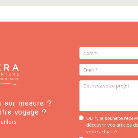
Nom
Email
Message *
ou sur mesure ?
otre voyage ?
Oui *, je souhaite rece
eillers
découvrir vos articles 
votre actualité