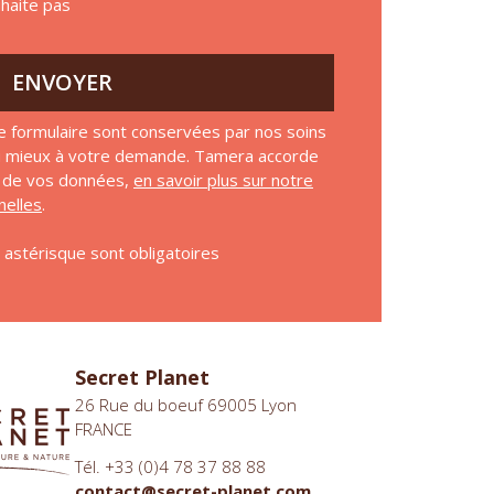
uhaite pas
ENVOYER
e formulaire sont conservées par nos soins
au mieux à votre demande. Tamera accorde
on de vos données,
en savoir plus sur notre
elles
.
astérisque sont obligatoires
Secret Planet
26 Rue du boeuf 69005 Lyon
FRANCE
Tél. +33 (0)4 78 37 88 88
contact@secret-planet.com