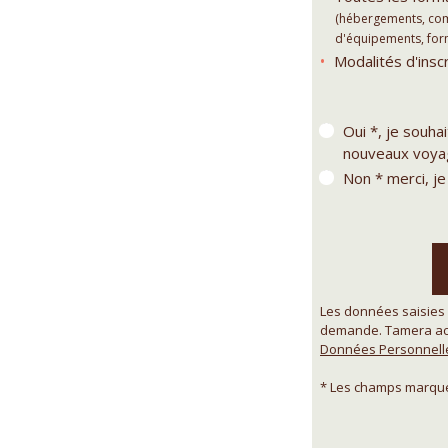
(hébergements, comp
d'équipements, forma
Modalités d'inscr
Oui *, je souha
nouveaux voyag
Non * merci, je
Les données saisies 
demande. Tamera acc
Données Personnell
* Les champs marqués