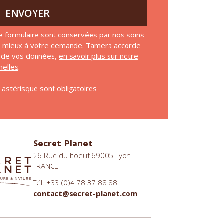
ENVOYER
e formulaire sont conservées par nos soins
au mieux à votre demande. Tamera accorde
on de vos données,
en savoir plus sur notre
elles
.
astérisque sont obligatoires
Secret Planet
26 Rue du boeuf 69005 Lyon
FRANCE
Tél. +33 (0)4 78 37 88 88
contact@secret-planet.com