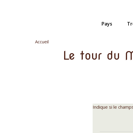
Aller
au
contenu
principal
Pays
Tr
Accueil
Le tour du M
Indique si le champ