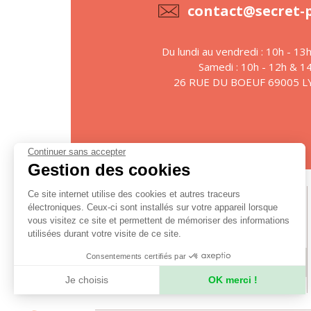
contact@secret-
Du lundi au vendredi : 10h - 13
Samedi : 10h - 12h & 1
26 RUE DU BOEUF 69005 
Continuer sans accepter
Gestion des cookies
Ce site internet utilise des cookies et autres traceurs
Suivez-nous
électroniques. Ceux-ci sont installés sur votre appareil lorsque
vous visitez ce site et permettent de mémoriser des informations
utilisées durant votre visite de ce site.
Consentements certifiés par
S'ABONNER À LA NEWSLETTER
Je choisis
OK merci !
Axeptio consent
Plateforme de Gestion du Consentement : Personnalisez vos Opt