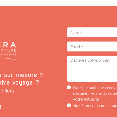
Nom
Email
Message *
ou sur mesure ?
otre voyage ?
Oui *, je souhaite rece
eillers
découvrir vos articles 
votre actualité
Non * merci, je ne le so
8