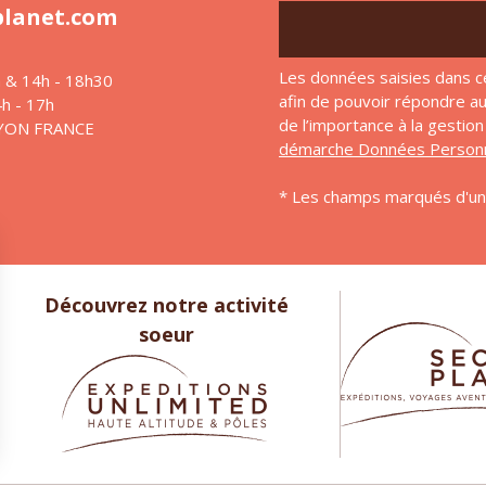
planet.com
Les données saisies dans c
h & 14h - 18h30
afin de pouvoir répondre 
4h - 17h
de l’importance à la gesti
LYON FRANCE
démarche Données Personn
* Les champs marqués d'un 
Découvrez notre activité
soeur
ions