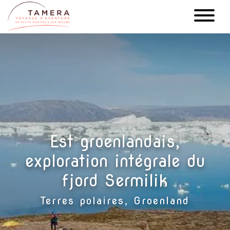
Aller
au
contenu
principal
Est groenlandais,
exploration intégrale du
fjord Sermilik
Terres polaires, Groenland