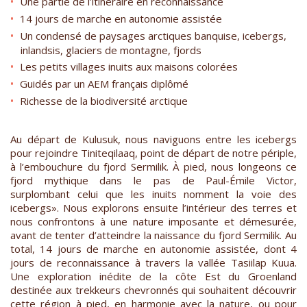
Une partie de l’itinéraire en reconnaissance
14 jours de marche en autonomie assistée
Un condensé de paysages arctiques banquise, icebergs,
inlandsis, glaciers de montagne, fjords
Les petits villages inuits aux maisons colorées
Guidés par un AEM français diplômé
Richesse de la biodiversité arctique
Au départ de Kulusuk, nous naviguons entre les icebergs
pour rejoindre Tiniteqilaaq, point de départ de notre périple,
à l’embouchure du fjord Sermilik. À pied, nous longeons ce
fjord mythique dans le pas de Paul-Émile Victor,
surplombant celui que les inuits nomment la voie des
icebergs». Nous explorons ensuite l’intérieur des terres et
nous confrontons à une nature imposante et démesurée,
avant de tenter d’atteindre la naissance du fjord Sermilik. Au
total, 14 jours de marche en autonomie assistée, dont 4
jours de reconnaissance à travers la vallée Tasiilap Kuua.
Une exploration inédite de la côte Est du Groenland
destinée aux trekkeurs chevronnés qui souhaitent découvrir
cette région à pied, en harmonie avec la nature, ou pour