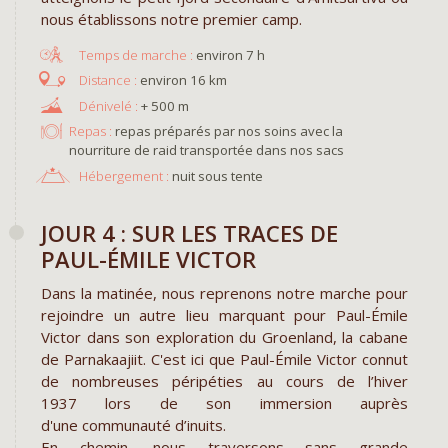
nous établissons notre premier camp.
environ 7 h
environ 16 km
+ 500 m
Repas :
repas préparés par nos soins avec la
nourriture de raid transportée dans nos sacs
Hébergement :
nuit sous tente
JOUR 4 : SUR LES TRACES DE
PAUL-ÉMILE VICTOR
Dans la matinée, nous reprenons notre marche pour
rejoindre un autre lieu marquant pour Paul-Émile
Victor dans son exploration du Groenland, la cabane
de Parnakaajiit. C'est ici que Paul-Émile Victor connut
de nombreuses péripéties
au cours de
l’hiver
1937 lors de son immersion auprès
d'une communauté d’inuits.
En chemin, nous traversons sans grande