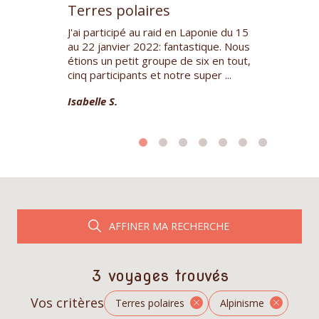
Terres polaires
Terres po
a chez
J'ai participé au raid en Laponie du 15
Tres bonne e
les Elkaim,
au 22 janvier 2022: fantastique. Nous
Spitsbergen. 
ommun et son
étions un petit groupe de six en tout,
Kristin DK.
e chiens de
cinq participants et notre super ...
Isabelle S.
AFFINER MA RECHERCHE
3 voyages trouvés
Vos critères
Terres polaires
Alpinisme