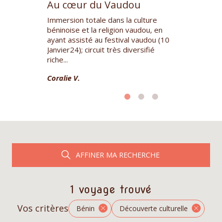
dou
Au cœur du Vaudou
Au cœur 
oint de vue.
Immersion totale dans la culture
Fabuleuse im
rsonne la plus
béninoise et la religion vaudou, en
vaudou grâce 
que j'ai
ayant assisté au festival vaudou (10
nous a chouch
éninoise est
Janvier24); circuit très diversifié
du voyage,nou
riche...
de...
Coralie V.
Solange F.
AFFINER MA RECHERCHE
1 voyage trouvé
Vos critères
Bénin
Découverte culturelle