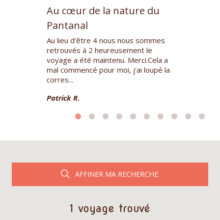
Au cœur de la nature du
s
Circuit bien c
e rencontre
parfaite. Exce
Pantanal
le cohésion
Hôtels de cha
i, Tamera m'a
Au lieu d'être 4 nous nous sommes
Restaurants t
retrouvés à 2 heureusement le
Franco, notre..
voyage a été maintenu. Merci.Cela a
Sylvie D.
mal commencé pour moi, j'ai loupé la
corres...
Patrick R.
AFFINER MA RECHERCHE
1 voyage trouvé