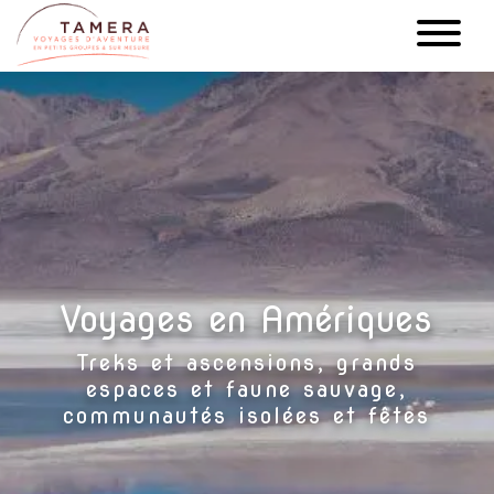
Aller
au
contenu
principal
Voyages en Amériques
Treks et ascensions, grands
espaces et faune sauvage,
communautés isolées et fêtes