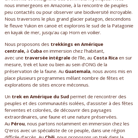
nous immergeons en Amazonie, à la rencontre de peuples
peu contactés ou pour observer une biodiversité incroyable.
Nous traversons le plus grand glacier patagon, descendons
le fleuve Yukon en canoë et explorons le sud de la Patagonie
en kayak de mer, jusqu'au cap Horn en voilier.
Nous proposons des
trekkings en Amérique
centrale,
à
Cuba
en immersion chez l’habitant,
avec une
traversée intégrale
de l’île, au
Costa Rica
en sur
mesure, trek et luxe ou bien au sein d’ONG de la
préservation de la faune. Au
Guatemala
, nous avons mis en
place plusieurs programmes mêlant nombre de fêtes et
explorations de sites encore méconnus.
Un
trek en Amérique du Sud
permet de rencontrer des
peuples et des communautés isolées, d'assister à des fêtes
ferventes et colorées, de découvrir des paysages
extraordinaires, une faune et une nature préservées.
Au
Pérou
, nous partons notamment en immersion chez les
Q’eros avec un spécialiste de ce peuple, dans une région
difficile d’accès. Au
Chili
, nous proposons un trek dans la