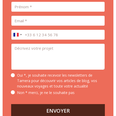
Prénom
Email
Téléphone
Message *
Oui *, je souhaite recevoir les newsletters de
Tamera pour découvrir vos articles de blog, vos
nouveaux voyages et toute votre actualité
Non * merci, je ne le souhaite pas
ENVOYER