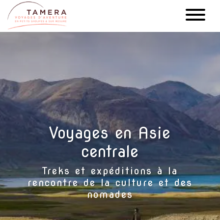
Aller
au
contenu
principal
Voyages en Asie
centrale
Treks et expéditions à la
rencontre de la culture et des
nomades