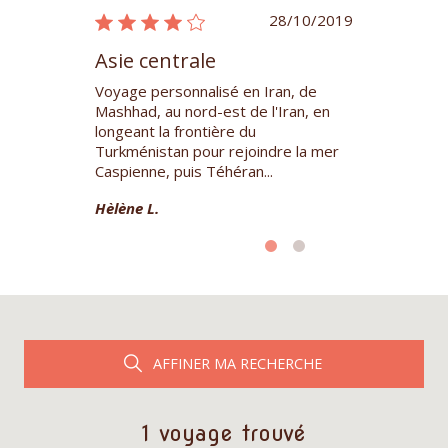
04/11/2017
28/10/2019
Asie centrale
Asie centr
rès difficile
Voyage personnalisé en Iran, de
Après une orga
urs sur le
Mashhad, au nord-est de l'Iran, en
avant départ 
actures ,sur le
longeant la frontière du
choix des vols
 finalement
Turkménistan pour rejoindre la mer
choix des cha
Caspienne, puis Téhéran...
de ...
Hèlène L.
François P.
AFFINER MA RECHERCHE
1 voyage trouvé