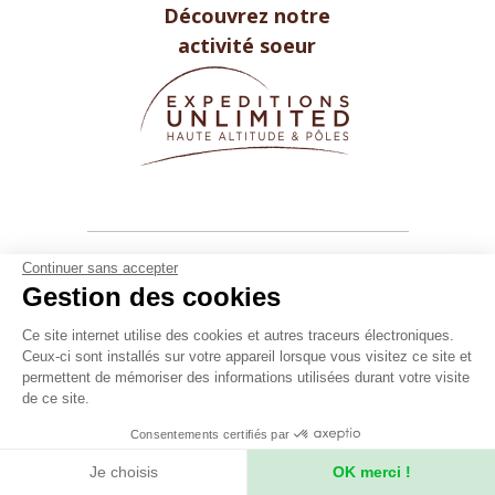
Découvrez notre
activité soeur
Continuer sans accepter
Gestion des cookies
Ce site internet utilise des cookies et autres traceurs électroniques.
Ceux-ci sont installés sur votre appareil lorsque vous visitez ce site et
permettent de mémoriser des informations utilisées durant votre visite
de ce site.
Secret Planet
26 Rue du boeuf 69005 Lyon FRANCE
Consentements certifiés par
Tél. +33 (0)4 78 37 88 88
Je choisis
OK merci !
contact@secret-planet.com