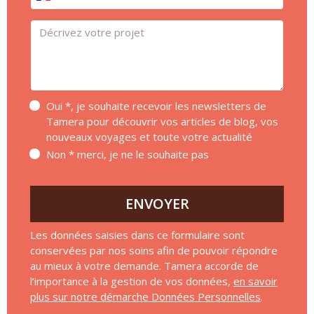
Message *
Oui *, je souhaite recevoir les newsletters de
Tamera pour découvrir vos articles de blog, vos
nouveaux voyages et toute votre actualité
Non * merci, je ne le souhaite pas
ENVOYER
Les données saisies dans ce formulaire sont
conservées par nos soins afin de pouvoir répondre
au mieux à votre demande. Tamera accorde de
l’importance à la gestion de vos données,
en savoir
plus sur notre démarche Données Personnelles
.