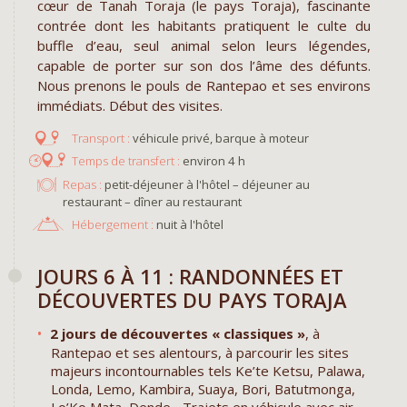
cœur de Tanah Toraja (le pays Toraja), fascinante
contrée dont les habitants pratiquent le culte du
buffle d’eau, seul animal selon leurs légendes,
capable de porter sur son dos l’âme des défunts.
Nous prenons le pouls de Rantepao et ses environs
immédiats. Début des visites.
véhicule privé, barque à moteur
environ 4 h
Repas :
petit-déjeuner à l'hôtel – déjeuner au
restaurant – dîner au restaurant
Hébergement :
nuit à l'hôtel
JOURS 6 À 11 : RANDONNÉES ET
DÉCOUVERTES DU PAYS TORAJA
2 jours de découvertes « classiques »
, à
Rantepao et ses alentours, à parcourir les sites
majeurs incontournables tels Ke’te Ketsu, Palawa,
Londa, Lemo, Kambira, Suaya, Bori, Batutmonga,
Lo’Ko Mata, Dende... Trajets en véhicule avec air