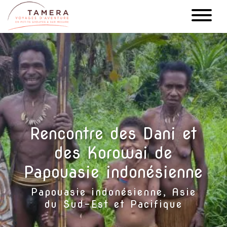
Aller
au
contenu
principal
Rencontre des Dani et
des Korowai de
Papouasie indonésienne
Papouasie indonésienne, Asie
du Sud-Est et Pacifique