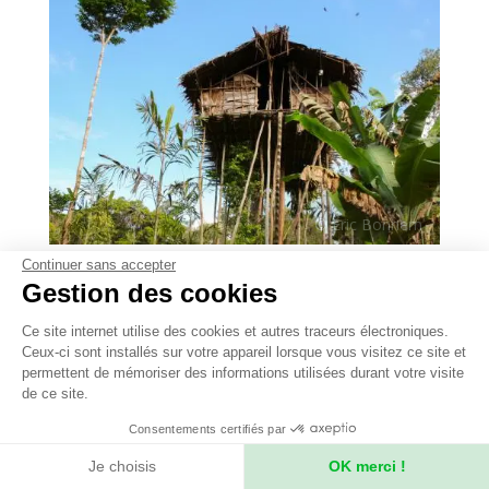
Continuer sans accepter
-
22 jours
Papouasie indonésienne
Gestion des cookies
Immersion chez les Korowai et les
Ce site internet utilise des cookies et autres traceurs électroniques.
Dani et Baliem Valley Festival
Ceux-ci sont installés sur votre appareil lorsque vous visitez ce site et
permettent de mémoriser des informations utilisées durant votre visite
de ce site.
Immersion chez deux peuples papous
différents : les Korowai au cœur de la forêt
Consentements certifiés par
marécageuse, et les Dani dans la vallée
Je choisis
OK merci !
montagnarde de Baliem, au moment du