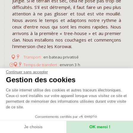
jungle. Si le terrain est sec, cela ne pose pas trop de
difficultés. S’il est détrempé, il faut faire un peu plus
attention à ne pas glisser et tout est vite mouillé.
Nous avons le temps et adaptons notre rythme à
ceux d’entre nous qui sont les moins rapides. Nous
arrivons à la première « tree-house » et au premier
clan. Nous installons nos couchages et commençons
l'immersion chez les Korowai.
en bateau privatisé
environ 3 h
environ 4 h
Continuer sans accepter
Gestion des cookies
Repas :
petit-déjeuner chez l'habitant asmat -
déjeuner d'un pique-nique - dîner chez les
Ce site internet utilise des cookies et autres traceurs électroniques.
Korowai préparé par un cuisinier
Ceux-ci sont installés sur votre appareil lorsque vous visitez ce site et
Hébergement :
nuit en bivouac chez nos hôtes
permettent de mémoriser des informations utilisées durant votre visite
korowai
de ce site.
Consentements certifiés par
JOURS 26 À 28 : TROIS JOURS EN
IMMERSION CHEZ LES KOROWAI
Je choisis
OK merci !