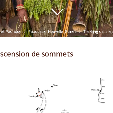
 et Pacifique
Papouasie-Nouvelle-Guinée
Trekking dans le
ascension de sommets