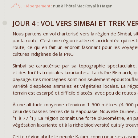
Hébergement :
nuit à l'hôtel Mac Royal à Hagen
JOUR 4 : VOL VERS SIMBAI ET TREK 
Nous partons en vol charterisé vers la région de Simbai, s
par la route. C'est une région isolée et accidentée qui rest
route, ce qui en fait un endroit fascinant pour les voyage
cultures indigènes de la PNG
Simbai se caractérise par sa topographie spectaculair
et des forêts tropicales luxuriantes
.
La chaîne Bismarck, qu
paysage. Ces montagnes sont non seulement époustouflant
variété d'espèces animales et végétales locales. La régi
terrain est escarpé et difficile d'accès, avec peu de routes
À une altitude moyenne d'environ 1 500 mètres (4 900 pi
celui des basses terres de la Papouasie-Nouvelle-Guinée,
°F à 77 °F). La région connaît une forte pluviométrie, en pa
végétation luxuriante et à la riche biodiversité qui s'y trouv
Cette région abrite le peuple Kalam, connu pour ses casq