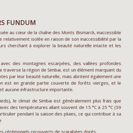
VERS FUNDUM
ituée au cœur de la chaîne des Monts Bismarck, inaccessible
e relativement isolée en raison de son inaccessibilité par la
urs cherchant à explorer la beauté naturelle intacte et les
e, avec des montagnes escarpées, des vallées profondes
i traverse la région de Simbai, est un élément marquant du
es par leur beauté naturelle, mais abritent également une
on est en grande partie couverte de forêts vierges, et le
 et aucune infrastructure importante.
eds), le climat de Simbai est généralement plus frais que
 avec des températures allant souvent de 15 °C à 25 °C (59
rticulier pendant la saison des pluies, ce qui contribue à sa
e
ues cérémoniels recouverts de scarabées dorés.