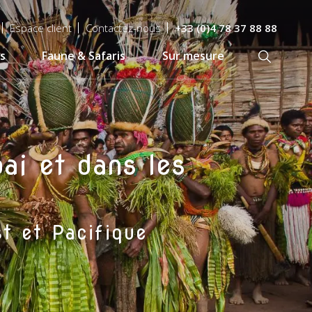
Espace client
Contactez-nous
+33 (0)4 78 37 88 88
s
Faune & Safaris
Sur mesure
Recherch
ai et dans les
t et Pacifique