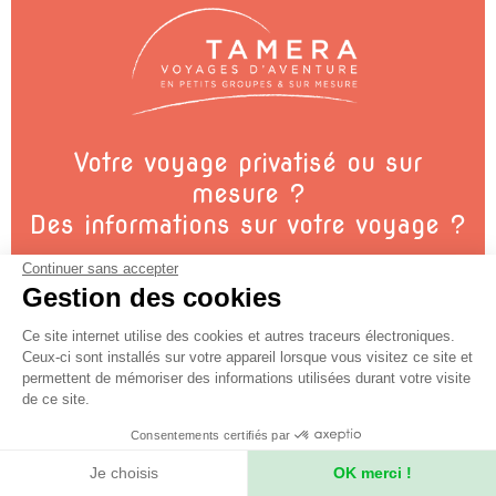
Votre voyage privatisé ou sur
mesure ?
Des informations sur votre voyage ?
Contactez nos conseillers
Continuer sans accepter
Gestion des cookies
+33 (0)4 78 37 88 88
Ce site internet utilise des cookies et autres traceurs électroniques.
Ceux-ci sont installés sur votre appareil lorsque vous visitez ce site et
permettent de mémoriser des informations utilisées durant votre visite
contact@secret-planet.com
de ce site.
Consentements certifiés par
Du lundi au vendredi : 10h - 13h & 14h - 18h30
Je choisis
OK merci !
Samedi : 10h - 12h & 14h - 17h