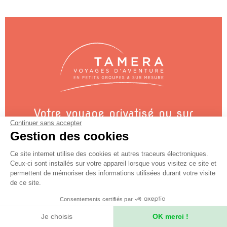
Votre voyage privatisé ou sur
Continuer sans accepter
mesure ?
Gestion des cookies
Des informations sur votre voyage ?
Ce site internet utilise des cookies et autres traceurs électroniques.
Contactez nos conseillers
Ceux-ci sont installés sur votre appareil lorsque vous visitez ce site et
permettent de mémoriser des informations utilisées durant votre visite
de ce site.
+33 (0)4 78 37 88 88
Consentements certifiés par
Je choisis
OK merci !
contact@secret-planet.com