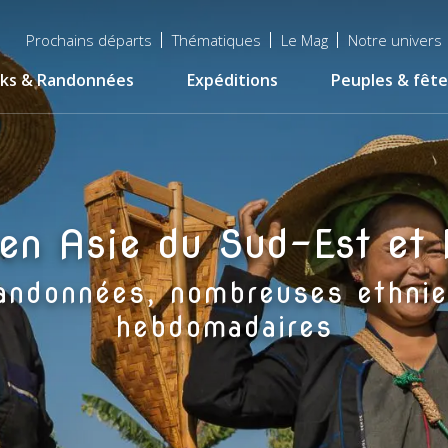
Menu
Prochains départs
Thématiques
Le Mag
Notre univers
top
ks & Randonnées
Expéditions
Peuples & fête
en Asie du Sud-Est et 
randonnées, nombreuses ethnie
hebdomadaires