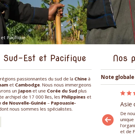
 et Pacifique
 Sud-Est et Pacifique
Nos p
Note globale 
régions passionnantes du sud de la
Chine
à
nam
et
Cambodge
. Nous nous immergeons
uvrons un
Japon
et une
Corée du Sud
plus
10/02/2015
e archipel de 17 000 îles, les
Philippines
et
le de Nouvelle-Guinée
–
Papouasie-
Asie du Sud-Est et Pacifique
Asie 
dont nous sommes les spécialistes.
Nous sommes partis sur un voyage sur
De nou
mesure à travers la Birmanie, le Laos, le
unique
Vietnam et le Cambogde. Nous nous sommes
l'organ
immergés au coeur des ethnies ...
et de F