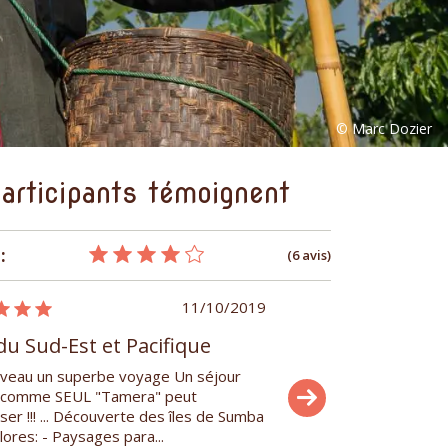
articipants témoignent
:
(6 avis)
11/10/2019
du Sud-Est et Pacifique
Asie du Sud-Est et 
veau un superbe voyage Un séjour
Notre voyage d'un mois e
 comme SEUL "Tamera" peut
et organisé par Jérôme a 
iser !!! ... Découverte des îles de Sumba
enrichissant et très intér
lores: - Paysages para...
sont très accueillants ,tou..