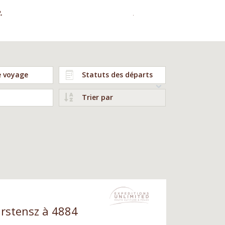
.
Annie G.
e voyage
Statuts des départs
Trier par
arstensz à 4884