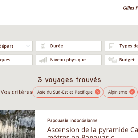
Laura B.
Gilles P
Durée
Types d
ques
Niveau physique
Budget
3 voyages trouvés
Vos critères
Asie du Sud-Est et Pacifique
Alpinisme
Papouasie indonésienne
Ascension de la pyramide C
mètres en Papouasie