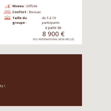
Niveau :
Difficile
Confort :
Bivouac
Taille du
de 5 à 10
groupe :
participants
à partir de
8 900
€
VOL INTERNATIONAL NON INCLUS
ts !