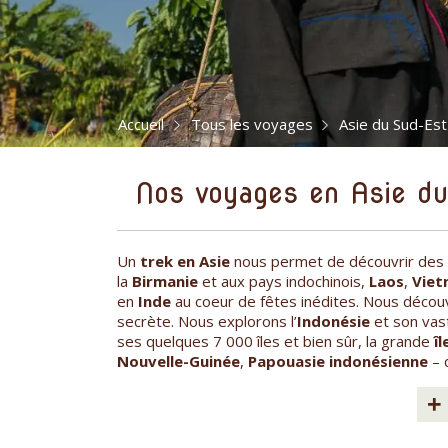
Accueil
Tous les voyages
Asie du Sud-Est
Nos voyages en Asie du
Un
trek en Asie
nous permet de découvrir des 
la
Birmanie
et aux pays indochinois,
Laos
,
Viet
en
Inde
au coeur de fêtes inédites. Nous déco
secrète. Nous explorons l’
Indonésie
et son vast
ses quelques 7 000 îles et bien sûr, la grande
î
Nouvelle-Guinée
,
Papouasie indonésienne
– 
+