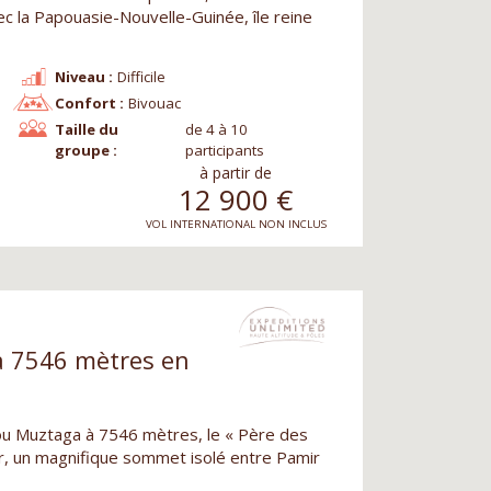
c la Papouasie-Nouvelle-Guinée, île reine
Niveau :
Difficile
Confort :
Bivouac
Taille du
de 4 à 10
groupe :
participants
à partir de
12 900
€
VOL INTERNATIONAL NON INCLUS
à 7546 mètres en
ou Muztaga à 7546 mètres, le « Père des
r, un magnifique sommet isolé entre Pamir