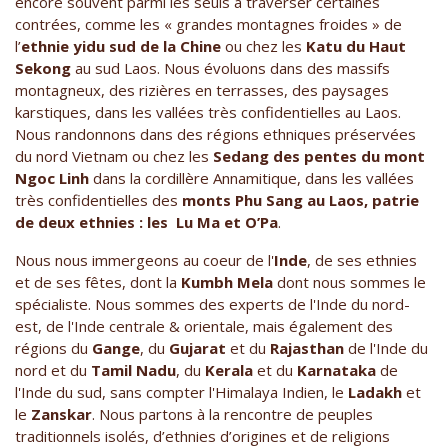
encore souvent parmi les seuls à traverser certaines
contrées, comme les « grandes montagnes froides » de
l’
ethnie yidu sud de la Chine
ou chez les
Katu du Haut
Sekong
au sud Laos. Nous évoluons dans des massifs
montagneux, des rizières en terrasses, des paysages
karstiques, dans les vallées très confidentielles au Laos.
Nous randonnons dans des régions ethniques préservées
du nord Vietnam ou chez les
Sedang des pentes du mont
Ngoc Linh
dans la cordillère Annamitique, dans les vallées
très confidentielles des
monts Phu Sang au Laos, patrie
de deux ethnies : les Lu Ma et O’Pa
.
Nous nous immergeons au coeur de l'
Inde
, de ses ethnies
et de ses fêtes, dont la
Kumbh Mela
dont nous sommes le
spécialiste. Nous sommes des experts de l'Inde du nord-
est, de l'Inde centrale & orientale, mais également des
régions du
Gange
, du
Gujarat
et du
Rajasthan
de l'Inde du
nord et du
Tamil Nadu
, du
Kerala
et du
Karnataka
de
l'Inde du sud, sans compter l'Himalaya Indien, le
Ladakh
et
le
Zanskar
. Nous partons à la rencontre de peuples
traditionnels isolés, d’ethnies d’origines et de religions