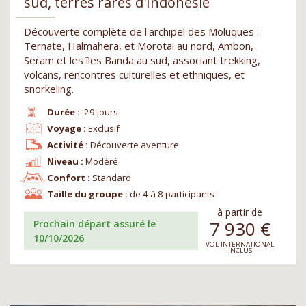
sud, terres rares d'Indonésie
Découverte complète de l'archipel des Moluques :
Ternate, Halmahera, et Morotai au nord, Ambon,
Seram et les îles Banda au sud, associant trekking,
volcans, rencontres culturelles et ethniques, et
snorkeling.
Durée :
29 jours
Voyage :
Exclusif
Activité :
Découverte aventure
Niveau :
Modéré
Confort :
Standard
Taille du groupe :
de 4 à 8 participants
à partir de
7 930
€
Prochain départ assuré le
10/10/2026
VOL INTERNATIONAL
INCLUS