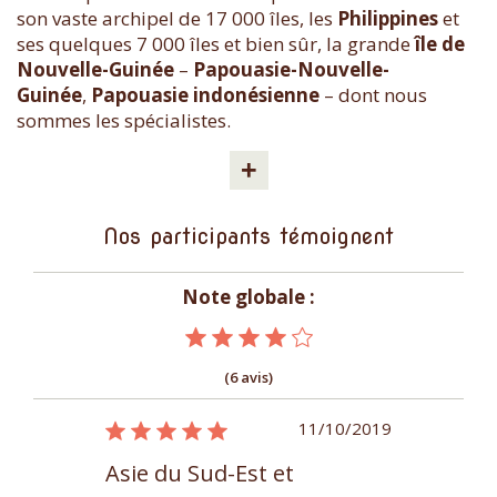
son vaste archipel de 17 000 îles, les
Philippines
et
ses quelques 7 000 îles et bien sûr, la grande
île de
Nouvelle-Guinée
–
Papouasie-Nouvelle-
Guinée
,
Papouasie indonésienne
– dont nous
sommes les spécialistes.
+
Nos participants témoignent
Note globale :
(6 avis)
10/02/2015
11/10/2019
t
Asie du Sud-Est et
Asie du Su