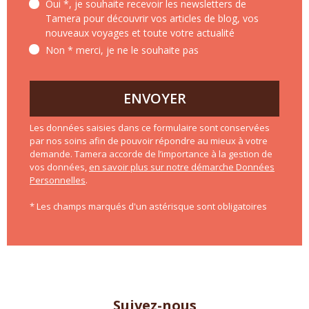
Oui *, je souhaite recevoir les newsletters de
Tamera pour découvrir vos articles de blog, vos
nouveaux voyages et toute votre actualité
Non * merci, je ne le souhaite pas
ENVOYER
Les données saisies dans ce formulaire sont conservées
par nos soins afin de pouvoir répondre au mieux à votre
demande. Tamera accorde de l’importance à la gestion de
vos données,
en savoir plus sur notre démarche Données
Personnelles
.
* Les champs marqués d'un astérisque sont obligatoires
Suivez-nous