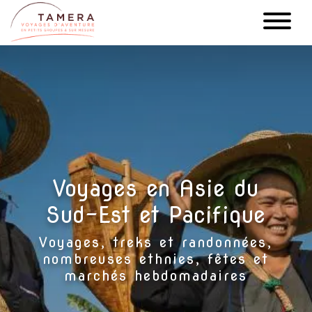
Aller
au
contenu
principal
Voyages en Asie du
Sud-Est et Pacifique
Voyages, treks et randonnées,
nombreuses ethnies, fêtes et
marchés hebdomadaires