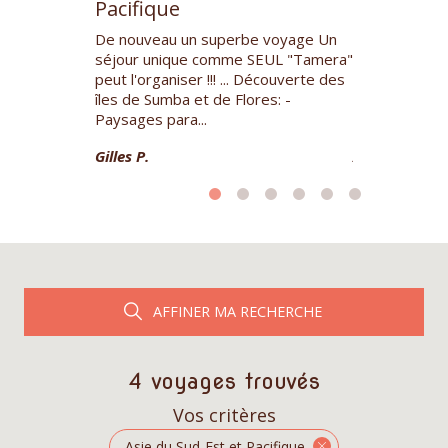
Pacifique
Pacifique
r un voyage
De nouveau un superbe voyage Un
Notre voyage 
 Birmanie, le
séjour unique comme SEUL "Tamera"
préparé et or
 Cambogde.
peut l'organiser !!! ... Découverte des
été très enric
mergés au
îles de Sumba et de Flores: -
intéressant.L
Paysages para...
accueillants ,to
Gilles P.
Annie G.
AFFINER MA RECHERCHE
4 voyages trouvés
Vos critères
Asie du Sud-Est et Pacifique