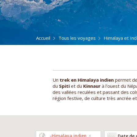
Accueil
Tous les voyages
Himalaya et In
Un
trek en Himalaya indien
permet de 
du
Spiti
et du
Kinnaur
à l'ouest du Nép
des vallées reculées et passant des col
région festive, de culture très ancrée 
-Himalaya indien