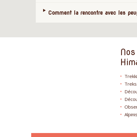
Comment la rencontre avec les peup
Nos 
Hima
Trekk
Treks
Décou
Décou
Obser
Alpin