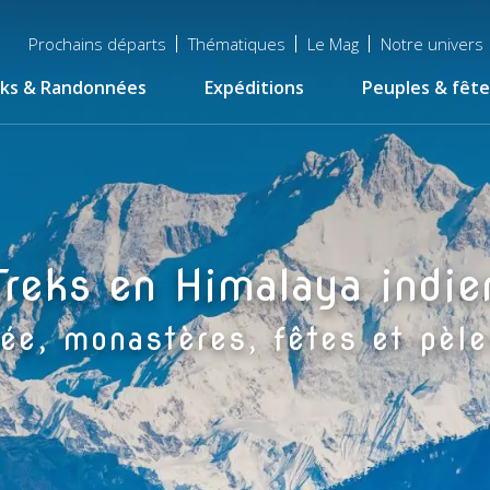
Menu
Prochains départs
Thématiques
Le Mag
Notre univers
top
ks & Randonnées
Expéditions
Peuples & fête
Treks en Himalaya indie
sée, monastères, fêtes et pèle