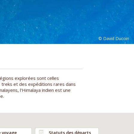
égions explorées sont celles
s treks et des expéditions rares dans
alayens, l'Himalaya indien est une
e.
e voyage
Statuts des départs