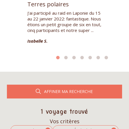
Terres polaires
Terres po
a chez
J'ai participé au raid en Laponie du 15
Tres bonne e
les Elkaim,
au 22 janvier 2022: fantastique. Nous
Spitsbergen. 
ommun et son
étions un petit groupe de six en tout,
Kristin DK.
e chiens de
cinq participants et notre super ...
Isabelle S.
AFFINER MA RECHERCHE
1 voyage trouvé
Vos critères