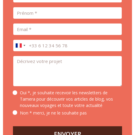
Prénom
Email
Téléphone
Message *
Oui *, je souhaite recevoir les newsletters de
Tamera pour découvrir vos articles de blog, vos
nouveaux voyages et toute votre actualité
Non * merci, je ne le souhaite pas
ENVOYER