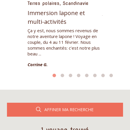
Terres po
Terres polaires, Scandinavie
Immersion lapone et
a chez
J'ai participé
les Elkaim,
au 22 janvier
multi-activités
ommun et son
étions un peti
e chiens de
Ça y est, nous sommes revenus de
cinq participa
notre aventure lapone ! Voyage en
Isabelle S.
couple, du 4 au 11 février. Nous
sommes enchantés: c’est notre plus
beau ...
Corrine G.
AFFINER MA RECHERCHE
1 voyage trouvé