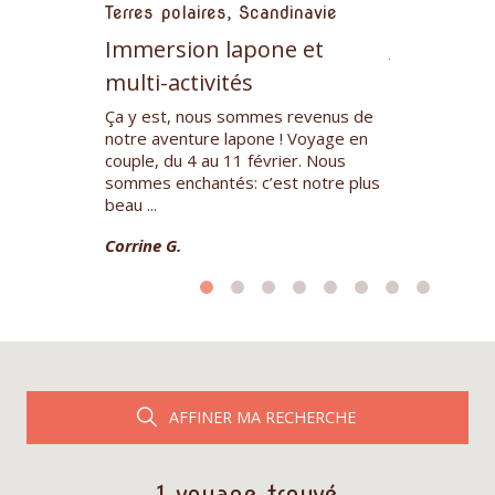
Terres po
Terres polaires, Scandinavie
Immersion lapone et
a chez
J'ai participé
les Elkaim,
au 22 janvier
multi-activités
ommun et son
étions un peti
e chiens de
Ça y est, nous sommes revenus de
cinq participa
notre aventure lapone ! Voyage en
Isabelle S.
couple, du 4 au 11 février. Nous
sommes enchantés: c’est notre plus
beau ...
Corrine G.
AFFINER MA RECHERCHE
1 voyage trouvé