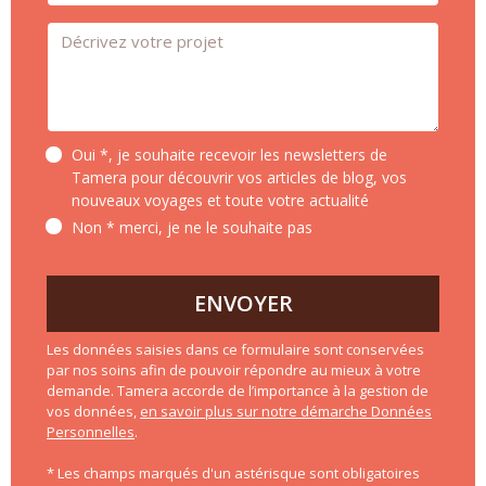
Message *
Oui *, je souhaite recevoir les newsletters de
Tamera pour découvrir vos articles de blog, vos
nouveaux voyages et toute votre actualité
Non * merci, je ne le souhaite pas
ENVOYER
Les données saisies dans ce formulaire sont conservées
par nos soins afin de pouvoir répondre au mieux à votre
demande. Tamera accorde de l’importance à la gestion de
vos données,
en savoir plus sur notre démarche Données
Personnelles
.
* Les champs marqués d'un astérisque sont obligatoires