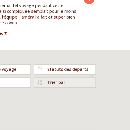
ser un tel voyage pendant cette
Dans cette période difficil
e si compliquée semblait pour le moins
voyage en Ecuador était u
le, l'équipe Taméra l'a fait et super bien
Tamera a pu m'organiser 
 ne conna...
voyage de trek et d'alpin...
s T.
Christophe A.
e voyage
Statuts des départs
Trier par