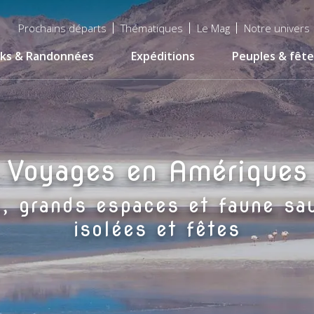
Menu
Prochains départs
Thématiques
Le Mag
Notre univers
top
ks & Randonnées
Expéditions
Peuples & fête
Voyages en Amériques
s, grands espaces et faune s
isolées et fêtes