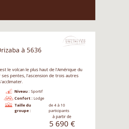
Orizaba à 5636
st le volcan le plus haut de l'Amérique du
 ses pentes, l'ascension de trois autres
'acclimater.
Niveau :
Sportif
Confort :
Lodge
Taille du
de 4 à 10
groupe :
participants
à partir de
5 690
€