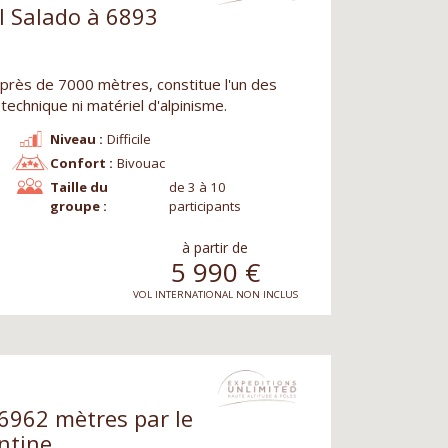
l Salado à 6893
 près de 7000 mètres, constitue l'un des
 technique ni matériel d'alpinisme.
Niveau :
Difficile
Confort :
Bivouac
Taille du
de 3 à 10
groupe :
participants
à partir de
5 990
€
VOL INTERNATIONAL NON INCLUS
6962 mètres par le
ntine