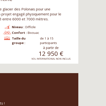
 le glacier des Polonais pour une
n projet engagé physiquement pour le
é entre 6000 et 7000 mètres.
Niveau :
Difficile
Confort :
Bivouac
Taille du
de 1 à 15
groupe :
participants
à partir de
12 950
€
VOL INTERNATIONAL NON INCLUS
ts !