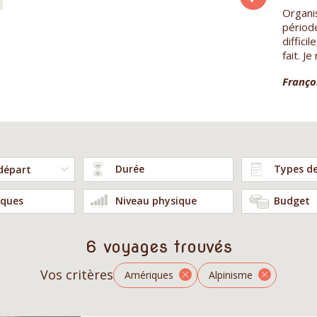
Organi
Bertrand M.
périod
diffici
fait. Je
Françoi
Durée
Types d
ques
Niveau physique
Budget
6 voyages trouvés
Vos critères
Amériques
Alpinisme