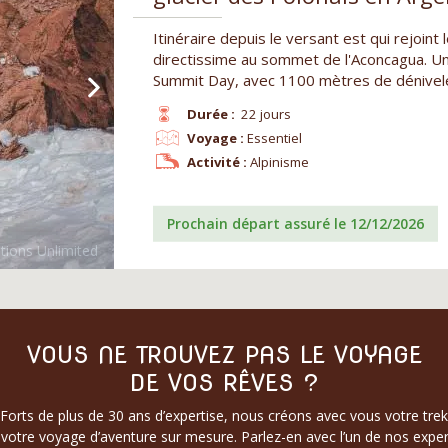
Itinéraire depuis le versant est qui rejoint
directissime au sommet de l'Aconcagua. U
Summit Day, avec 1100 mètres de dénivel
Durée :
22 jours
Voyage :
Essentiel
Activité :
Alpinisme
Prochain départ assuré le 12/12/2026
VOUS NE TROUVEZ PAS LE VOYAGE
DE VOS RÊVES ?
Forts de plus de 30 ans d’expertise, nous créons avec vous votre trek
votre voyage d’aventure sur mesure. Parlez-en avec l’un de nos exper