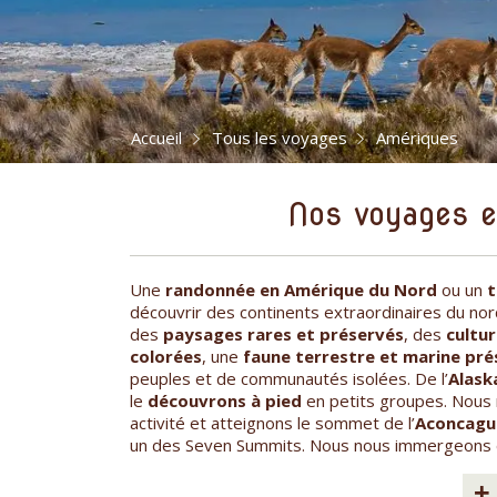
Accueil
Tous les voyages
Amériques
Nos voyages 
Une
randonnée en Amérique du Nord
ou un
t
découvrir des continents extraordinaires du no
des
paysages rares et préservés
, des
cultur
colorées
, une
faune terrestre et marine pr
peuples et de communautés isolées. De l’
Alask
le
découvrons à pied
en petits groupes. Nous r
activité et atteignons le sommet de l’
Aconcagu
un des Seven Summits. Nous nous immergeons
+