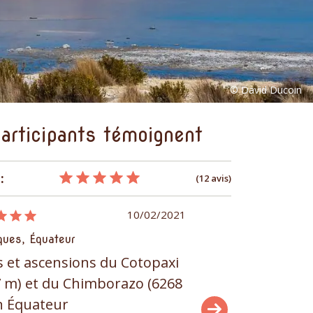
articipants témoignent
:
(12 avis)
10/02/2021
ques, Équateur
Amériques, Équateur
s et ascensions du Cotopaxi
Treks et ascension
7 m) et du Chimborazo (6268
(5897 m) et du Chi
n Équateur
m) en Équateur