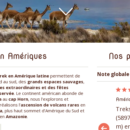
en Amériques
Nos p
Note globale 
rek en Amérique latine
permettent de
rd au sud, des
grands espaces sauvages
,
es extraordinaires et des fêtes
06/10/2014
éservée
. Le continent américain abonde de
a
au
cap Horn
, nous l’explorons et
Amériques
Améri
éalisons l’
ascension de volcans rares
en
Trek
Immersion complète dans la forêt canadienne
a
, plus haut sommet d’Amérique du Sud et
guidée par un vieux sage indien, ultra
 en
Amazonie
.
(589
charismatique au rythme de ses cérémonies
m) e
si simples et si belles, ...