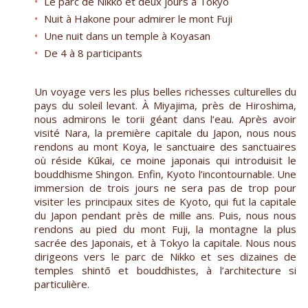
Le parc de Nikko et deux jours à Tokyo
Nuit à Hakone pour admirer le mont Fuji
Une nuit dans un temple à Koyasan
De 4 à 8 participants
Un voyage vers les plus belles richesses culturelles du
pays du soleil levant. À Miyajima, près de Hiroshima,
nous admirons le torii géant dans l’eau. Après avoir
visité Nara, la première capitale du Japon, nous nous
rendons au mont Koya, le sanctuaire des sanctuaires
où réside Kūkai, ce moine japonais qui introduisit le
bouddhisme Shingon. Enfin, Kyoto l’incontournable. Une
immersion de trois jours ne sera pas de trop pour
visiter les principaux sites de Kyoto, qui fut la capitale
du Japon pendant près de mille ans. Puis, nous nous
rendons au pied du mont Fuji, la montagne la plus
sacrée des Japonais, et à Tokyo la capitale. Nous nous
dirigeons vers le parc de Nikko et ses dizaines de
temples shintō et bouddhistes, à l’architecture si
particulière.