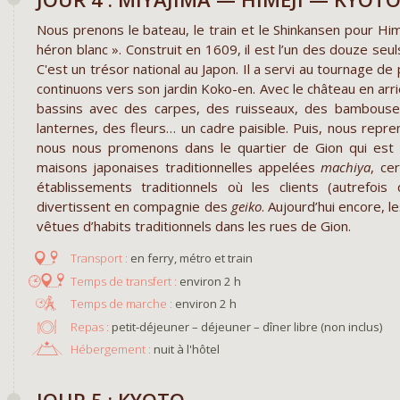
Nous prenons le bateau, le train et le Shinkansen pour Hi
héron blanc ». Construit en 1609, il est l’un des douze se
C'est un trésor national au Japon. Il a servi au tournage d
continuons vers son jardin Koko-en. Avec le château en arri
bassins avec des carpes, des ruisseaux, des bambouser
lanternes, des fleurs… un cadre paisible. Puis, nous repren
nous nous promenons dans le quartier de Gion qui est 
maisons japonaises traditionnelles appelées
machiya
, ce
établissements traditionnels où les clients (autrefoi
divertissent en compagnie des
geiko
. Aujourd’hui encore, l
vêtues d’habits traditionnels dans les rues de Gion.
en ferry, métro et train
environ 2 h
environ 2 h
Repas :
petit-déjeuner – déjeuner – dîner libre (non inclus)
Hébergement :
nuit à l'hôtel
JOUR 5 : KYOTO