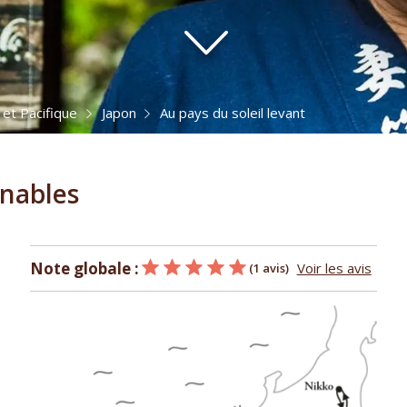
 et Pacifique
Japon
Au pays du soleil levant
rnables
Note globale :
Voir les avis
(1 avis)