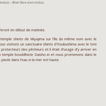
nclus) – dîner libre (non inclus)
se feront en début de matinée.
e temple shinto de Miyajima sur l’île du même nom avec le
ous visitons un sanctuaire shinto d’Itsukushima avec le torii
it protecteur) des pêcheurs et il était d’usage d’y arriver en
un temple bouddhiste Daisho-in et nous promenons dans le
s pieds dans l’eau si la mer est haute.
O