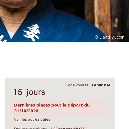
Code voyage :
TAM01834
15 jours
Dernières places pour le départ du
31/10/2026
Voir les autres dates
Empreinte carbone :
4,02 tonnes de CO2