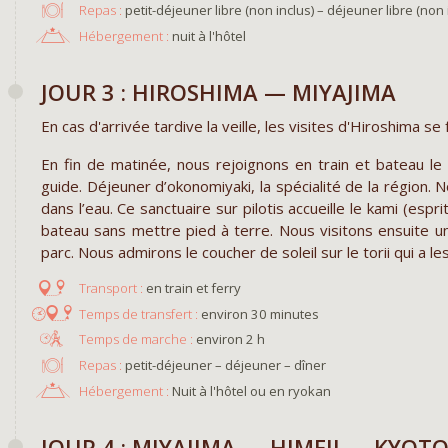
Repas :
petit-déjeuner libre (non inclus) – déjeuner libre (non i
Hébergement :
nuit à l'hôtel
JOUR 3 : HIROSHIMA — MIYAJIMA
En cas d'arrivée tardive la veille, les visites d'Hiroshima 
En fin de matinée, nous rejoignons en train et bateau l
guide. Déjeuner d’okonomiyaki, la spécialité de la région. N
dans l’eau. Ce sanctuaire sur pilotis accueille le kami (espr
bateau sans mettre pied à terre. Nous visitons ensuite 
parc. Nous admirons le coucher de soleil sur le torii qui a le
en train et ferry
environ 30 minutes
environ 2 h
Repas :
petit-déjeuner – déjeuner – dîner
Hébergement :
Nuit à l'hôtel ou en ryokan
JOUR 4 : MIYAJIMA — HIMEJI — KYOT