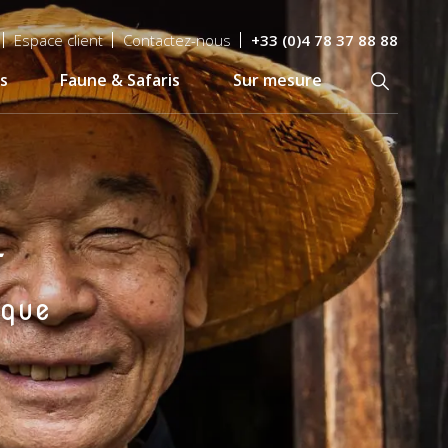
Espace client
Contactez-nous
+33 (0)4 78 37 88 88
s
Faune & Safaris
Sur mesure
Recherch
t
ique