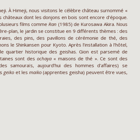
meji. À Himeji, nous visitons le célèbre château surnommé «
uls châteaux dont les donjons en bois sont encore d'époque.
e plusieurs films comme
Ran
(1985) de Kurosawa Akira. Nous
ère-plan, le jardin se constitue en 9 différents thèmes : des
aies, des pins, des pavillons de cérémonie de thé, des
ons le Shinkansen pour Kyoto. Après l’installation à l’hôtel,
le quartier historique des geishas. Gion est parsemé de
rtaines sont des
ochaya
« maisons de thé ». Ce sont des
s des samouraïs, aujourd’hui des hommes d'affaires) se
es
geiko
et les
maiko
(apprenties geisha) peuvent être vues,