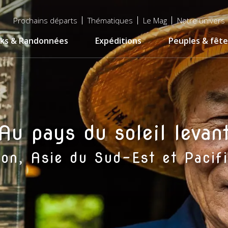
Menu
Prochains départs
Thématiques
Le Mag
Notre univers
top
ks & Randonnées
Expéditions
Peuples & fête
Au pays du soleil levan
on, Asie du Sud-Est et Pacif