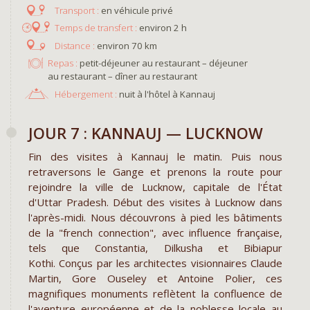
en véhicule privé
environ 2 h
environ 70 km
Repas :
petit-déjeuner au restaurant – déjeuner
au restaurant – dîner au restaurant
Hébergement :
nuit à l'hôtel à Kannauj ​
​JOUR 7 : KANNAUJ​ — LUCKNOW
Fin des visites à Kannauj le matin. Puis nous
retraversons le Gange et prenons la route pour
rejoindre la ville de Lucknow, capitale de l'État
d'Uttar Pradesh. Début des visites à Lucknow dans
l'après-midi. Nous découvrons à pied les bâtiments
de la "french connection", avec influence française,
tels que Constantia, Dilkusha et Bibiapur
Kothi. Conçus par les architectes visionnaires Claude
Martin, Gore Ouseley et Antoine Polier, ces
magnifiques monuments reflètent la confluence de
l'aventure européenne et de la noblesse locale au