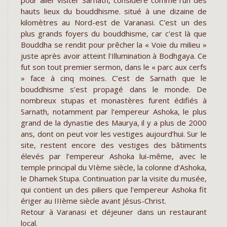
pour aller visiter Sarnath, considéré comme l’un des
hauts lieux du bouddhisme. situé à une dizaine de
kilomètres au Nord-est de Varanasi. C'est un des
plus grands foyers du bouddhisme, car c'est là que
Bouddha se rendit pour prêcher la « Voie du milieu »
juste après avoir atteint l'Illumination à Bodhgaya. Ce
fut son tout premier sermon, dans le « parc aux cerfs
» face à cinq moines. C’est de Sarnath que le
bouddhisme s’est propagé dans le monde. De
nombreux stupas et monastères furent édifiés à
Sarnath, notamment par l'empereur Ashoka, le plus
grand de la dynastie des Maurya, il y a plus de 2000
ans, dont on peut voir les vestiges aujourd’hui. Sur le
site, restent encore des vestiges des bâtiments
élevés par l’empereur Ashoka lui-même, avec le
temple principal du VIème siècle, la colonne d’Ashoka,
le Dhamek Stupa. Continuation par la visite du musée,
qui contient un des piliers que l'empereur Ashoka fit
ériger au IIIème siècle avant Jésus-Christ.
Retour à Varanasi et déjeuner dans un restaurant
local.