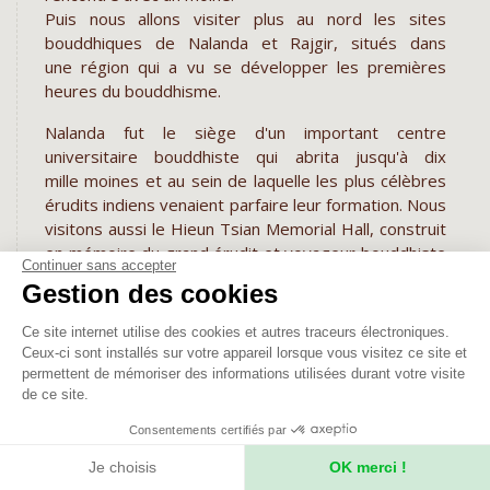
Puis nous allons visiter plus au nord les sites
bouddhiques de Nalanda et Rajgir, situés dans
une région qui a vu se développer les premières
heures du bouddhisme.
Nalanda fut le siège d'un important centre
universitaire bouddhiste qui abrita jusqu'à dix
mille moines et au sein de laquelle les plus célèbres
érudits indiens venaient parfaire leur formation. Nous
visitons aussi le Hieun Tsian Memorial Hall, construit
en mémoire du grand érudit et voyageur bouddhiste
Continuer sans accepter
chinois.
Gestion des cookies
Notre guide nous explique les cinq skandhas, qui
sont les moyens par lesquels nous sommes
Ce site internet utilise des cookies et autres traceurs électroniques.
conscients, les quatre Nobles Vérités, le cycle de
Ceux-ci sont installés sur votre appareil lorsque vous visitez ce site et
l’interdépendance et le concept central du
permettent de mémoriser des informations utilisées durant votre visite
Bouddhisme, la vacuité. Il est dit, que même si vous
de ce site.
n’avez pas conscience de la vacuité, vous pouvez
Consentements certifiés par
reconnaître qu’il y a de la souffrance dans votre
esprit, et que si vous récitez le Sutra du Coeur et
Je choisis
OK merci !