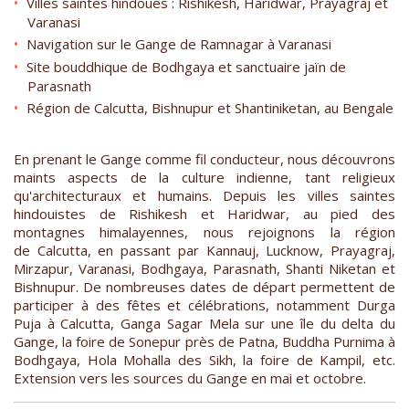
Villes saintes hindoues : Rishikesh, Haridwar, Prayagraj et
Varanasi
Navigation sur le Gange de Ramnagar à Varanasi
Site bouddhique de Bodhgaya et sanctuaire jaïn de
Parasnath
Région de Calcutta, Bishnupur et Shantiniketan, au Bengale
En prenant le Gange comme fil conducteur, nous découvrons
maints aspects de la culture indienne, tant religieux
qu'architecturaux et humains. Depuis les villes saintes
hindouistes de Rishikesh et Haridwar, au pied des
montagnes himalayennes, nous rejoignons la région
de Calcutta, en passant par Kannauj, Lucknow, Prayagraj,
Mirzapur, Varanasi, Bodhgaya, Parasnath, Shanti Niketan et
Bishnupur. De nombreuses dates de départ permettent de
participer à des fêtes et célébrations, notamment Durga
Puja à Calcutta, Ganga Sagar Mela sur une île du delta du
Gange, la foire de Sonepur près de Patna, Buddha Purnima à
Bodhgaya, Hola Mohalla des Sikh, la foire de Kampil, etc.
Extension vers les sources du Gange en mai et octobre.