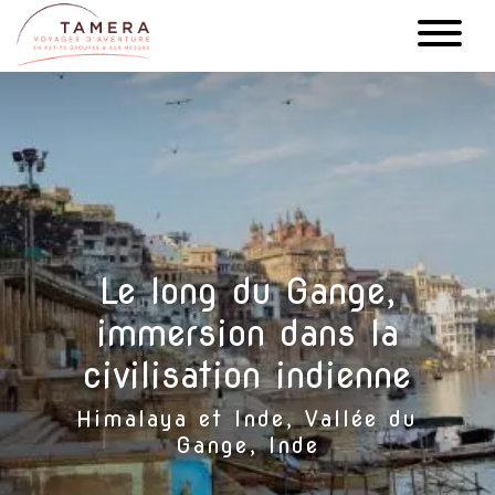
Aller
au
contenu
principal
Le long du Gange,
immersion dans la
civilisation indienne
Himalaya et Inde, Vallée du
Gange, Inde